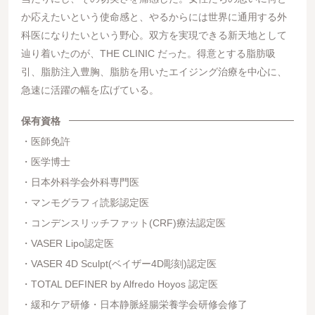
か応えたいという使命感と、やるからには世界に通用する外
科医になりたいという野心。双方を実現できる新天地として
辿り着いたのが、THE CLINIC だった。得意とする脂肪吸
引、脂肪注入豊胸、脂肪を用いたエイジング治療を中心に、
急速に活躍の幅を広げている。
保有資格
医師免許
医学博士
日本外科学会外科専門医
マンモグラフィ読影認定医
コンデンスリッチファット(CRF)療法認定医
VASER Lipo認定医
VASER 4D Sculpt(ベイザー4D彫刻)認定医
TOTAL DEFINER by Alfredo Hoyos 認定医
緩和ケア研修・日本静脈経腸栄養学会研修会修了