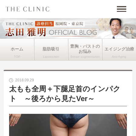
豊胸・バストの
ホーム
脂肪吸引
エイジング治療
お悩み
2018.09.29
太もも全周＋下腿足首のインパク
ト ～後ろから見たVer～