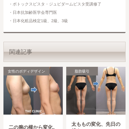
ボトックスビスタ・ジュビダームビスタ受講修了
日本抗加齢医学会専門医
日本化粧品検定1級、2級、3級
関連記事
女性のボディデザイン
脂肪吸引
太ももの変化、先日の
二の腕の横から変化。