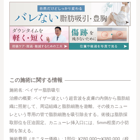
この施術に関する情報
施術名: ベイザー脂肪吸引
治療の概要: ベイザー波という超音波を皮膚の内側から脂肪組
織に照射して、周辺組織と脂肪細胞を遊離。その後カニュー
レという専用の管で脂肪細胞を吸引除去する。術後は脂肪採
取部位を圧迫固定。カニューレ挿入口には、5mm程度の小切
開を加える。
施術費用（モニター価格）: 1部位: ¥280,000〜¥380,000（税