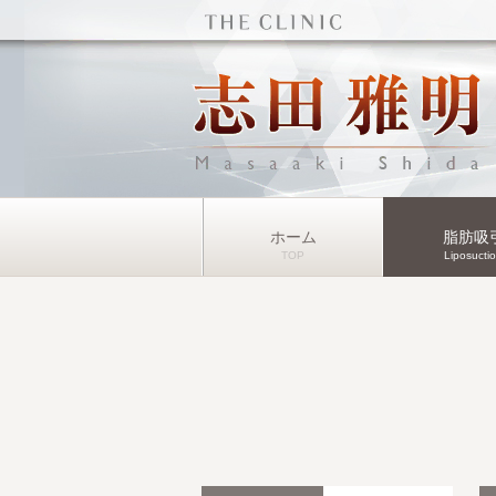
ホーム
脂肪吸