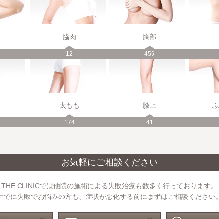
脇肉
胸部
12
455
太もも
膝上
ふ
174
41
お気軽にご相談ください
THE CLINICでは他院の施術による失敗治療も数多く行っております。
すでに失敗でお悩みの方も、症状が悪化する前にまずはご相談ください