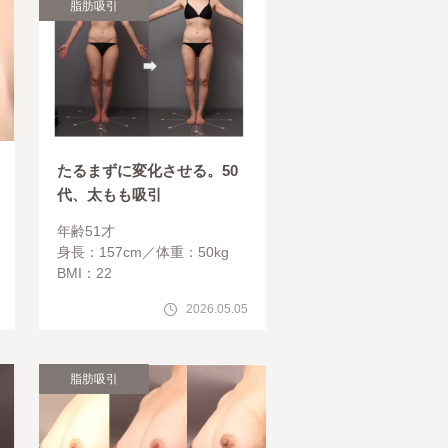
脂肪吸引
たるまずに変化させる。50
代、太もも吸引
年齢51才
身長：157cm
体重：50kg
BMI：22
2026.05.05
脂肪吸引