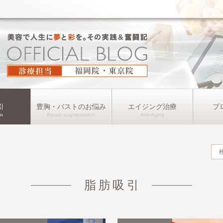
引
豊胸・バストのお悩み
エイジング治療
プ
脂肪吸引