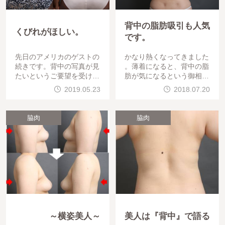
背中の脂肪吸引も人気
くびれがほしい。
です。
先日のアメリカのゲストの
かなり熱くなってきました
続きです。背中の写真が見
。薄着になると、背中の脂
たいというご要望を受けま
肪が気になるという御相談
した。ですので、ご覧いた
を良く受けます。ゲストは
2019.05.23
2018.07.20
だきます。背中と腰の変化
、30代女性 背中を華奢に
ですので、肩甲骨
見せたいとの御相談でした
。
脇肉
脇肉
～横姿美人～
美人は『背中』で語る