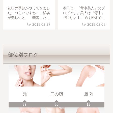
花粉の季節がやってきまし
本日は、『背中美人』のブ
た。つらいですね～。横姿
ログです。美人は『背中』
が美しいと、「華奢」だっ
で語ります。では画像です
たり、「品や華がある」と
。すっきり 『背中美人』
2018.02.27
2018.02.08
言われます。また、男性は
です。背中から
、女性の横から見ることが
、非常に多いため、横
部位別ブログ
顔
二の腕
脇肉
39
60
12