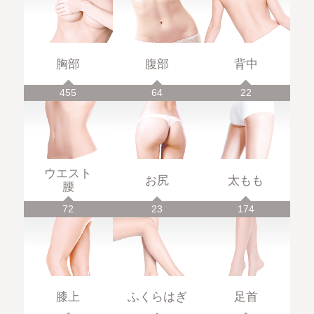
胸部
腹部
背中
455
64
22
ウエスト
お尻
太もも
腰
72
23
174
膝上
ふくらはぎ
足首