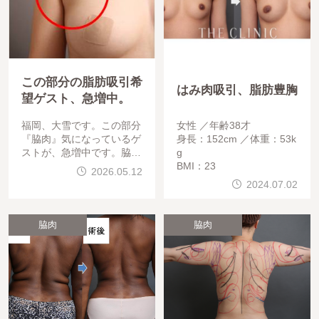
この部分の脂肪吸引希
はみ肉吸引、脂肪豊胸
望ゲスト、急増中。
福岡、大雪です。この部分
女性
年齢38才
『脇肉』気になっているゲ
身長：152cm
体重：53k
ストが、急増中です。脇肉
g
を不自然
BMI：23
2026.05.12
2024.07.02
脇肉
脇肉