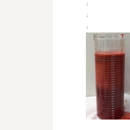
↓
↓
↓