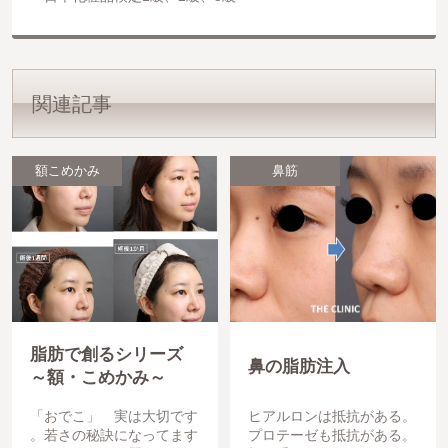
関連記事
額こめかみ
鼻筋
脂肪で創るシリーズ
鼻の脂肪注入
～額・こめかみ～
「おでこ」 実は大切です
ヒアルロンは抵抗がある。
。若さの秘訣になってます
プロテーゼも抵抗がある。