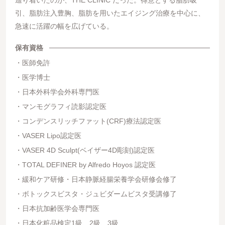
引、脂肪注入豊胸、脂肪を用いたエイジング治療を中心に、
急速に活躍の幅を広げている。
保有資格
医師免許
医学博士
日本外科学会外科専門医
マンモグラフィ読影認定医
コンデンスリッチファット(CRF)療法認定医
VASER Lipo認定医
VASER 4D Sculpt(ベイザー4D彫刻)認定医
TOTAL DEFINER by Alfredo Hoyos 認定医
緩和ケア研修・日本静脈経腸栄養学会研修会修了
ボトックスビスタ・ジュビダームビスタ受講修了
日本抗加齢医学会専門医
日本化粧品検定1級、2級、3級