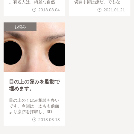
。有名人は、綺麗な自然で
切開手術は嫌だ。でもなん
、若々しい「おでこ」を持
とか鼻を綺麗にしたいので
2018.08.04
2021.01.21
たれています。額はすごく
、何とかなりませんか？と
人気部位なのですが・・・
いうご相談多いです。
欠点が一つ、
お悩み
目の上の窪みを脂肪で
埋めます。
目の上のくぼみ相談も多い
です。今回は、太もも前面
より脂肪を採取し、3Dマ
ルチレイヤーの施術を受け
2018.06.13
ていただいたゲストです。
向かっ