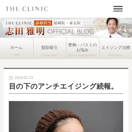
豊胸・バストの
ホーム
脂肪吸引
エイジング治療
お悩み
2019.01.23
目の下のアンチエイジング続報。