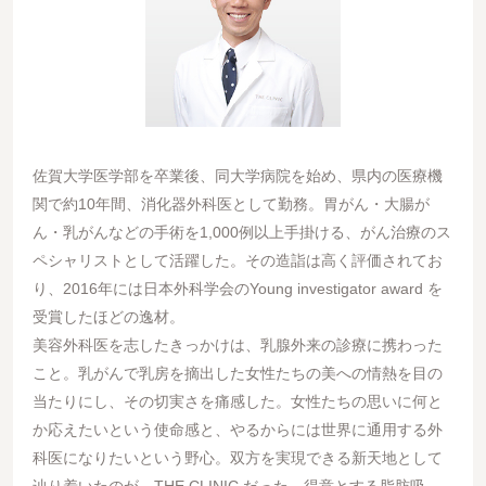
佐賀大学医学部を卒業後、同大学病院を始め、県内の医療機
関で約10年間、消化器外科医として勤務。胃がん・大腸が
ん・乳がんなどの手術を1,000例以上手掛ける、がん治療のス
ペシャリストとして活躍した。その造詣は高く評価されてお
り、2016年には日本外科学会のYoung investigator award を
受賞したほどの逸材。
美容外科医を志したきっかけは、乳腺外来の診療に携わった
こと。乳がんで乳房を摘出した女性たちの美への情熱を目の
当たりにし、その切実さを痛感した。女性たちの思いに何と
か応えたいという使命感と、やるからには世界に通用する外
科医になりたいという野心。双方を実現できる新天地として
辿り着いたのが、THE CLINIC だった。得意とする脂肪吸