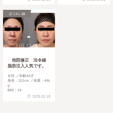
日もご相談を頂き、下瞼脱
脂を行いました。
ほうれい線
他院修正 法令線
脂肪注入人気です。
女性
年齢44才
身長：151cm
体重：44k
g
BMI：19
2025.02.18