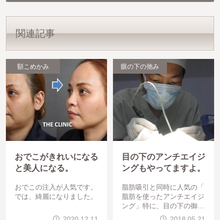
関連記事
額こめかみ
眼の下の弛み
おでこがきれいになる
目の下のアンチエイジ
と美人になる。
ングもやってますよ。
おでこの注入が人気です。
脂肪吸引と同時に人気の「
では、綺麗になりました。
脂肪を使ったアンチエイジ
ング」特に、目の下の御相
談は、非常に多いです。先
2020.12.11
2018.05.21