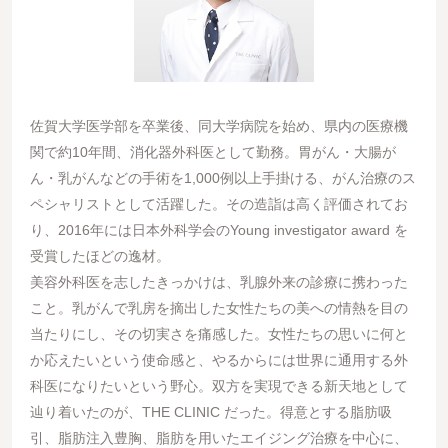
佐賀大学医学部を卒業後、同大学病院を始め、県内の医療機
関で約10年間、消化器外科医として勤務。胃がん・大腸が
ん・乳がんなどの手術を1,000例以上手掛ける、がん治療のス
ペシャリストとして活躍した。その造詣は高く評価されてお
り、2016年には日本外科学会のYoung investigator award を
受賞したほどの逸材。
美容外科医を志したきっかけは、乳腺外来の診療に携わった
こと。乳がんで乳房を摘出した女性たちの美への情熱を目の
当たりにし、その切実さを痛感した。女性たちの思いに何と
か応えたいという使命感と、やるからには世界に通用する外
科医になりたいという野心。双方を実現できる新天地として
辿り着いたのが、THE CLINIC だった。得意とする脂肪吸
引、脂肪注入豊胸、脂肪を用いたエイジング治療を中心に、