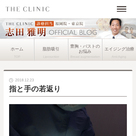
豊胸・バストの
ホーム
脂肪吸引
エイジング治療
お悩み
2018.12.23
指と手の若返り