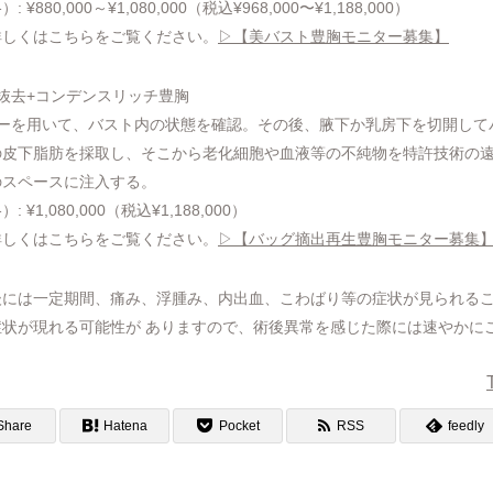
80,000～¥1,080,000（税込¥968,000〜¥1,188,000）
詳しくはこちらをご覧ください。
▷【美バスト豊胸モニター募集】
グ抜去+コンデンスリッチ豊胸
コーを用いて、バスト内の状態を確認。その後、腋下か乳房下を切開して
の皮下脂肪を採取し、そこから老化細胞や血液等の不純物を特許技術の
のスペースに注入する。
1,080,000（税込¥1,188,000）
詳しくはこちらをご覧ください。
▷【バッグ摘出再生豊胸モニター募集
後には一定期間、痛み、浮腫み、内出血、こわばり等の症状が見られる
状が現れる可能性が ありますので、術後異常を感じた際には速やかに
Share
Hatena
Pocket
RSS
feedly