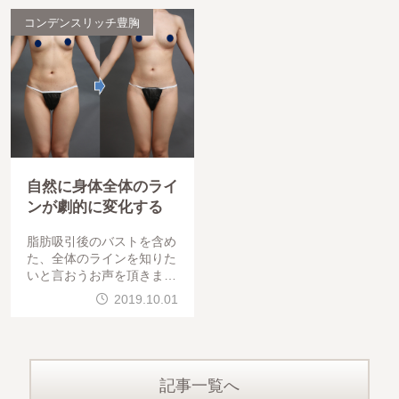
常に大事です。・ 乳頭が
コンデンスリッチ豊胸
自然に身体全体のライ
ンが劇的に変化する
脂肪吸引後のバストを含め
た、全体のラインを知りた
いと言おうお声を頂きます
。以前、太もも全周＋膝
2019.10.01
→ 豊胸の全体写真を見て
頂きましたが、今回は、太
もも内側外側＋腰 →
記事一覧へ