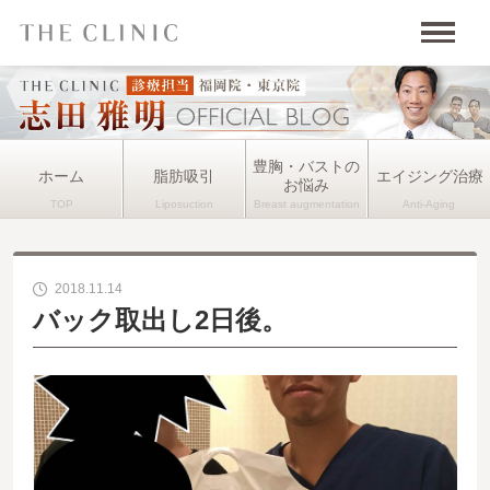
豊胸・バストの
ホーム
脂肪吸引
エイジング治療
お悩み
2018.11.14
バック取出し2日後。