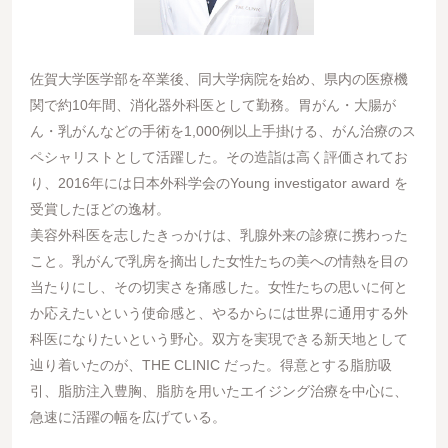
佐賀大学医学部を卒業後、同大学病院を始め、県内の医療機
関で約10年間、消化器外科医として勤務。胃がん・大腸が
ん・乳がんなどの手術を1,000例以上手掛ける、がん治療のス
ペシャリストとして活躍した。その造詣は高く評価されてお
り、2016年には日本外科学会のYoung investigator award を
受賞したほどの逸材。
美容外科医を志したきっかけは、乳腺外来の診療に携わった
こと。乳がんで乳房を摘出した女性たちの美への情熱を目の
当たりにし、その切実さを痛感した。女性たちの思いに何と
か応えたいという使命感と、やるからには世界に通用する外
科医になりたいという野心。双方を実現できる新天地として
辿り着いたのが、THE CLINIC だった。得意とする脂肪吸
引、脂肪注入豊胸、脂肪を用いたエイジング治療を中心に、
急速に活躍の幅を広げている。