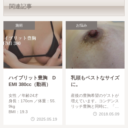
関連記事
施術
お悩み
ハイブリット豊胸 D
乳頭もベストなサイズ
EMI 380cc（動画）
に。
女性
年齢24才
産後の豊胸希望のゲストが
身長：170cm
体重：55.
増えています。コンデンス
9kg
リッチ豊胸と同時に、「乳
BMI：19.3
頭縮小」を希望されるゲス
2018.05.09
トも多いですよ。バストア
2025.05.19
ップしてもバランスが、非