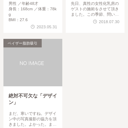
男性
年齢48才
先日、真性の女性化乳房の
身長：168cm
体重：78k
ゲストの施術をさせて頂き
g
ました。この季節、問い合
BMI：27.6
わせが多いです。ゲストは
2018.07.30
、30代 男性長年、海や温
2023.05.31
泉に自信を持っていけない
という事で
ベイザー脂肪吸引
絶対不可欠な「デザイ
ン」
まだ、寒いですね。デザイ
ン中の写真撮影の協力を頂
きました。よかった。まず