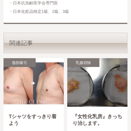
日本抗加齢医学会専門医
日本化粧品検定1級、2級、3級
関連記事
脂肪吸引
乳腺切除
Tシャツをすっきり着
『女性化乳房』きっち
よう
り治します。