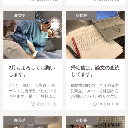
て頂きたいです。お待ちし
早めにお願いします。
ております。&n
御挨拶
御挨拶
2月もよろしくお願い
帰宅後は、論文の査読
します。
してます。
2月も、既に、大変多くの
脂肪豊胸後のしこりの論文
ゲストに御予約いただいて
記載後、メールで外国から
おります。是非、無料カウ
の問い合わせが多いです。
ンセリングにお越しくださ
また、論文の査読（チェッ
2019.02.01
2019.01.08
い。
ク）の依頼も増えています
。仕事の合間には
御挨拶
御挨拶