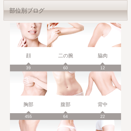
部位別ブログ
顔
二の腕
脇肉
39
60
12
胸部
腹部
背中
455
64
22