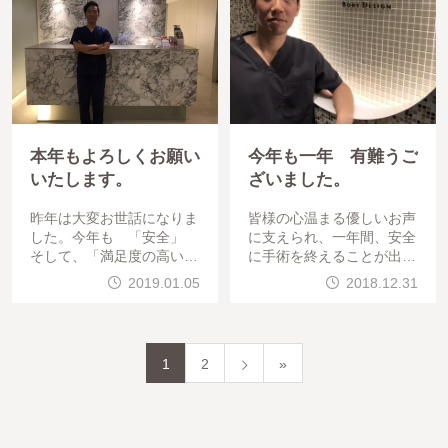
本年もよろしくお願い
今年も一年 有難うご
いたします。
ざいました。
昨年は大変お世話になりま
皆様の心温まる優しいお声
した。今年も 「安全」
に支えられ、一年間、安全
そして、「満足度の高い」
に手術を終えることが出来
脂肪再生医療をさせて頂
ました。来年が、皆様にと
2019.01.05
2018.12.31
きます。本年度は、施術内
って素晴らしい一年になり
容だ
ますように。&n
1
2
»