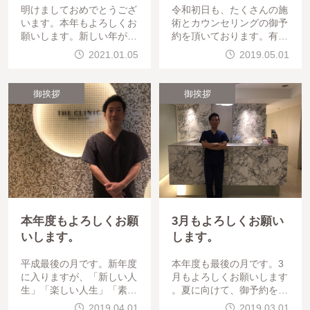
明けましておめでとうござ
令和初日も、たくさんの施
います。本年もよろしくお
術とカウンセリングの御予
願いします。新しい年が始
約を頂いております。有難
まりました。皆様とお会い
うございます。全身全霊、
2021.01.05
2019.05.01
できるのを楽しみにしてお
皆様の御希望に添えるよう
ります。
頑張らせていただきます。
よろしくお願
御挨拶
御挨拶
本年度もよろしくお願
3月もよろしくお願い
いします。
します。
平成最後の月です。新年度
本年度も最後の月です。3
に入りますが、「新しい人
月もよろしくお願いします
生」「楽しい人生」「素敵
。夏に向けて、御予約を沢
な人生」のお手伝いをさせ
山頂いております。是非お
2019.04.01
2019.03.01