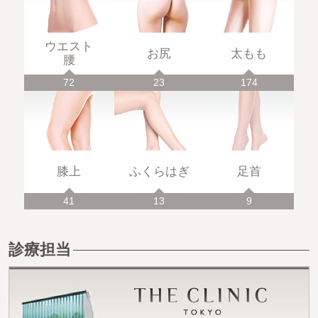
ウエスト
お尻
太もも
腰
72
23
174
膝上
ふくらはぎ
足首
41
13
9
診療担当