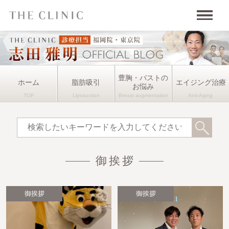
豊胸・バストの
ホーム
脂肪吸引
エイジング治療
お悩み
御挨拶
御挨拶
御挨拶