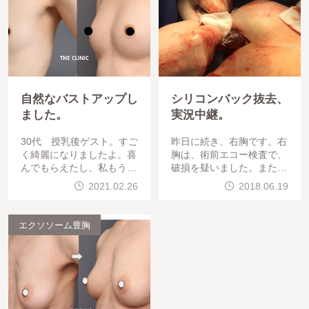
自然なバストアップし
シリコンバック抜去、
ました。
実況中継。
30代 授乳後ゲスト。すご
昨日に続き、右胸です。右
く綺麗になりましたよ。喜
胸は、術前エコー検査で、
んでもらえたし、私もうれ
破損を疑いました。また、
しかったです。みんなHap
かなり胸が張れている状況
2021.02.26
2018.06.19
pyになる豊胸手術を目指し
でした。乳房下縁からのバ
て
ック取出しのみです。被膜
とバ
エクソソーム豊胸