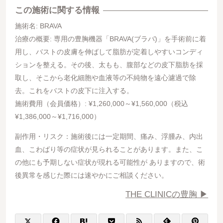
この施術に関する情報
施術名: BRAVA
治療の概要: 専用の豊胸機器「BRAVA(ブラバ)」を手術前に着
用し、バストの皮膚を伸ばして脂肪が定着しやすいコンディ
ションを整える。その後、太もも、腹部などの皮下脂肪を採
取し、そこから老化細胞や血液等の不純物を遠心濾過で除
去。これをバストの皮下に注入する。
施術費用（会員価格）: ¥1,260,000～¥1,560,000（税込
¥1,386,000～¥1,716,000）
副作用・リスク：施術後には一定期間、痛み、浮腫み、内出
血、こわばり等の症状が見られることがあります。また、こ
の他にも予期しない症状が現れる可能性が ありますので、術
後異常を感じた際には速やかにご相談ください。
THE CLINICの豊胸 ▶︎