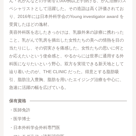
ん・乳がんなどの手術を1,000例以上手掛ける、がん治療のス
ペシャリストとして活躍した。その造詣は高く評価されてお
り、2016年には日本外科学会のYoung investigator award を
受賞したほどの逸材。
美容外科医を志したきっかけは、乳腺外来の診療に携わった
こと。乳がんで乳房を摘出した女性たちの美への情熱を目の
当たりにし、その切実さを痛感した。女性たちの思いに何と
か応えたいという使命感と、やるからには世界に通用する外
科医になりたいという野心。双方を実現できる新天地として
辿り着いたのが、THE CLINIC だった。得意とする脂肪吸
引、脂肪注入豊胸、脂肪を用いたエイジング治療を中心に、
急速に活躍の幅を広げている。
保有資格
医師免許
医学博士
日本外科学会外科専門医