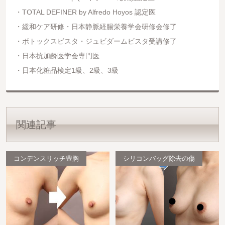
TOTAL DEFINER by Alfredo Hoyos 認定医
緩和ケア研修・日本静脈経腸栄養学会研修会修了
ボトックスビスタ・ジュビダームビスタ受講修了
日本抗加齢医学会専門医
日本化粧品検定1級、2級、3級
関連記事
コンデンスリッチ豊胸
シリコンバッグ除去の傷