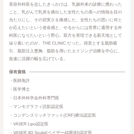
美容外科医を志したきっかけは、乳腺外来の診療に携わった
こと。乳がんで乳房を摘出した女性たちの美への情熱を目の
当たりにし、その切実さを痛感した。女性たちの思いに何と
か応えたいという使命感と、やるからには世界に通用する外
科医になりたいという野心。双方を実現できる新天地として
辿り着いたのが、THE CLINIC だった。得意とする脂肪吸
引、脂肪注入豊胸、脂肪を用いたエイジング治療を中心に、
急速に活躍の幅を広げている。
保有資格
医師免許
医学博士
日本外科学会外科専門医
マンモグラフィ読影認定医
コンデンスリッチファット(CRF)療法認定医
VASER Lipo認定医
VASER 4D Sculpt(ベイザー4D彫刻)認定医