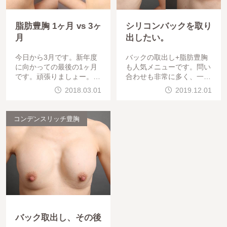
脂肪豊胸 1ヶ月 vs 3ヶ
シリコンバックを取り
月
出したい。
今日から3月です。新年度
バックの取出し+脂肪豊胸
に向かっての最後の1ヶ月
も人気メニューです。問い
です。頑張りましょー。良
合わせも非常に多く、一番
くゲストから聞かれます。
多い心配は、「バストサイ
2018.03.01
2019.12.01
「脂肪豊胸で、どのくらい
ズがかなり減るのではない
定着しますか？」 「1ヶ
ですか？」というものです
月過ぎましたが、ここから
。&nbsp
コンデンスリッチ豊胸
どれくらい減
バック取出し、その後