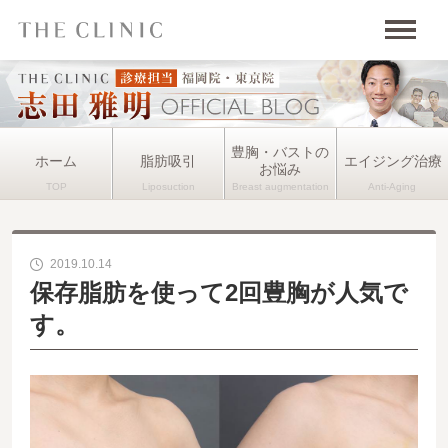
豊胸・バストの
ホーム
脂肪吸引
エイジング治療
お悩み
2019.10.14
保存脂肪を使って2回豊胸が人気で
す。