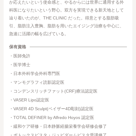
か応えたいという使命感と、やるからには世界に通用する外
科医になりたいという野心。双方を実現できる新天地として
辿り着いたのが、THE CLINIC だった。得意とする脂肪吸
引、脂肪注入豊胸、脂肪を用いたエイジング治療を中心に、
急速に活躍の幅を広げている。
保有資格
医師免許
医学博士
日本外科学会外科専門医
マンモグラフィ読影認定医
コンデンスリッチファット(CRF)療法認定医
VASER Lipo認定医
VASER 4D Sculpt(ベイザー4D彫刻)認定医
TOTAL DEFINER by Alfredo Hoyos 認定医
緩和ケア研修・日本静脈経腸栄養学会研修会修了
ボトックスビスタ・ジュビダームビスタ受講修了