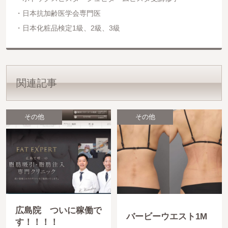
日本抗加齢医学会専門医
日本化粧品検定1級、2級、3級
関連記事
その他
その他
広島院 ついに稼働で
バービーウエスト1M
す！！！！