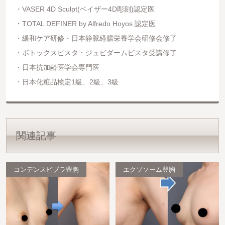
VASER 4D Sculpt(ベイザー4D彫刻)認定医
TOTAL DEFINER by Alfredo Hoyos 認定医
緩和ケア研修・日本静脈経腸栄養学会研修会修了
ボトックスビスタ・ジュビダームビスタ受講修了
日本抗加齢医学会専門医
日本化粧品検定1級、2級、3級
関連記事
コンデンスビブラ豊胸
エクソソーム豊胸