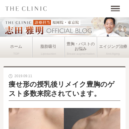
豊胸・バストの
ホーム
脂肪吸引
エイジング治療
お悩み
2019.09.11
痩せ形の授乳後リメイク豊胸のゲ
スト多数来院されています。