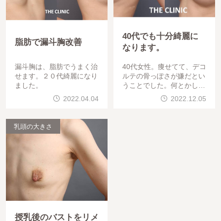
40代でも十分綺麗に
脂肪で漏斗胸改善
なります。
漏斗胸は、脂肪でうまく治
40代女性。痩せてて、デコ
せます。２０代綺麗になり
ルテの骨っぽさが嫌だとい
ました。
うことでした。何とかしま
しょう。太もも全体から脂
2022.04.04
2022.12.05
肪吸引し豊胸させていただ
きました。
乳頭の大きさ
授乳後のバストをリメ