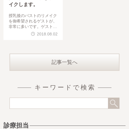
イクします。
授乳後のバストのリメイク
を御希望されるゲストが、
非常に多いです。ゲストは
、40代、授乳後、やせ型の
2018.08.02
方でした。乳頭縮小＋CRF
豊胸（太もも内・外・前）
をして頂きました
記事一覧へ
キーワードで検索
診療担当