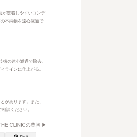
脂肪が定着しやすいコンデ
等の不純物を遠心濾過で
技術の遠心濾過で除去。
ディラインに仕上がる。
ことがあります。また、
ご相談ください。
THE CLINICの豊胸 ▶︎
Pin it