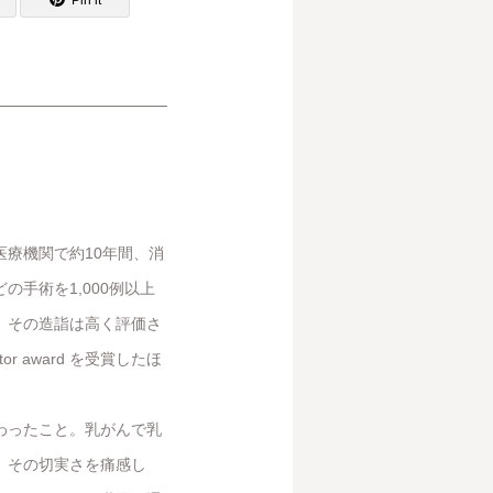
療機関で約10年間、消
手術を1,000例以上
。その造詣は高く評価さ
or award を受賞したほ
わったこと。乳がんで乳
、その切実さを痛感し