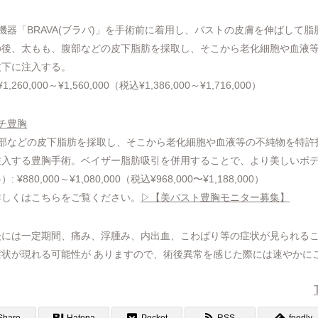
胸機器「BRAVA(ブラバ)」を手術前に着用し、バストの皮膚を伸ばして
の後、太もも、腹部などの皮下脂肪を採取し、そこから老化細胞や血液
皮下に注入する。
60,000～¥1,560,000（税込¥1,386,000～¥1,716,000）
チ豊胸
腹部などの皮下脂肪を採取し、そこから老化細胞や血液等の不純物を特許
注入する豊胸手術。ベイザー脂肪吸引を併用することで、より美しいボ
80,000～¥1,080,000（税込¥968,000〜¥1,188,000）
詳しくはこちらをご覧ください。
▷【美バスト豊胸モニター募集】
後には一定期間、痛み、浮腫み、内出血、こわばり等の症状が見られる
状が現れる可能性が ありますので、術後異常を感じた際には速やかに
Share
Hatena
Pocket
RSS
feedly