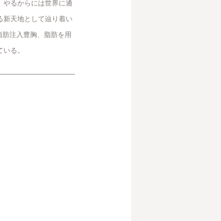
、やるからには世界に通
る新天地として辿り着い
、脂肪注入豊胸、脂肪を用
ている。