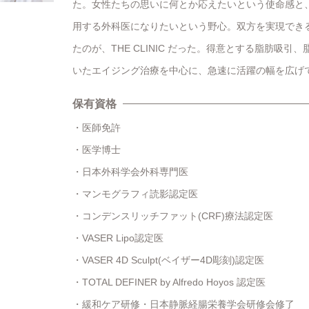
た。女性たちの思いに何とか応えたいという使命感と
用する外科医になりたいという野心。双方を実現でき
たのが、THE CLINIC だった。得意とする脂肪吸引
いたエイジング治療を中心に、急速に活躍の幅を広げ
保有資格
医師免許
医学博士
日本外科学会外科専門医
マンモグラフィ読影認定医
コンデンスリッチファット(CRF)療法認定医
VASER Lipo認定医
VASER 4D Sculpt(ベイザー4D彫刻)認定医
TOTAL DEFINER by Alfredo Hoyos 認定医
緩和ケア研修・日本静脈経腸栄養学会研修会修了