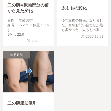
二の腕≒振袖部分の前
太ももの変化
から見た変化
女性
年齢36才
今年最後の投稿となりまし
身長：155cm
体重：53k
た。今年お問い合わせが最
g
も多かった、太ももの脂肪
BMI：22.0
吸引の症例写真です。20代
2020.12.31
女性やや筋肉質でしたが、
2023.06.09
頑張って脂肪吸引させてい
ただいきま
脂肪吸引
二の腕脂肪吸引