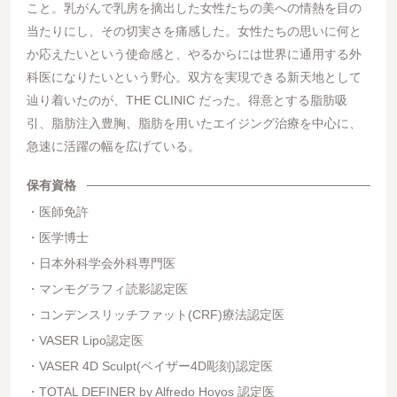
こと。乳がんで乳房を摘出した女性たちの美への情熱を目の
当たりにし、その切実さを痛感した。女性たちの思いに何と
か応えたいという使命感と、やるからには世界に通用する外
科医になりたいという野心。双方を実現できる新天地として
辿り着いたのが、THE CLINIC だった。得意とする脂肪吸
引、脂肪注入豊胸、脂肪を用いたエイジング治療を中心に、
急速に活躍の幅を広げている。
保有資格
医師免許
医学博士
日本外科学会外科専門医
マンモグラフィ読影認定医
コンデンスリッチファット(CRF)療法認定医
VASER Lipo認定医
VASER 4D Sculpt(ベイザー4D彫刻)認定医
TOTAL DEFINER by Alfredo Hoyos 認定医