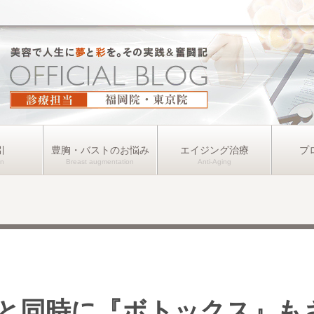
引
豊胸・バストのお悩み
エイジング治療
プ
と同時に『ボトックス』も