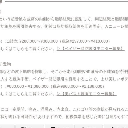
報
引
波という超音波を皮膚の内側から脂肪組織に照射して、周辺組織と脂肪細
肪細胞を吸引除去する。術後は脂肪採取部位を圧迫固定。カニューレ挿
部位: ¥280,000〜¥380,000（税込¥297,000〜¥418,000）
詳しくはこちらをご覧ください。
▷【ベイザー脂肪吸引モニター募集】
チ豊胸
腹部などの皮下脂肪を採取し、そこから老化細胞や血液等の不純物を特許
注入する豊胸手術。ベイザー脂肪吸引を併用することで、より美しいボ
80,000～¥1,080,000（税込¥968,000〜¥1,188,000）
詳しくはこちらをご覧ください。
▷【美バスト豊胸モニター募集】
後には一定期間、痛み、浮腫み、内出血、こわばり等の症状が見られる
状が現れる可能性が ありますので、術後異常を感じた際には速やかに