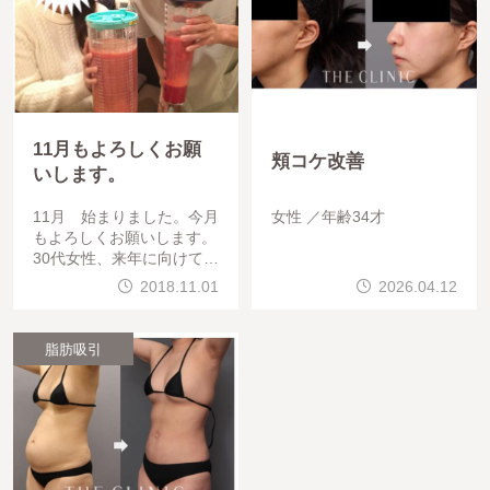
11月もよろしくお願
頬コケ改善
いします。
11月 始まりました。今月
女性
年齢34才
もよろしくお願いします。
30代女性、来年に向けて、
大腿全周＋膝 をして頂き
2018.11.01
2026.04.12
ました。大汗をかきました
ので髪型が乱れております
脂肪吸引