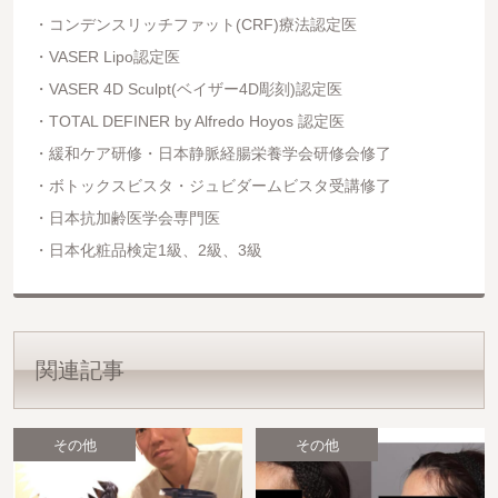
コンデンスリッチファット(CRF)療法認定医
VASER Lipo認定医
VASER 4D Sculpt(ベイザー4D彫刻)認定医
TOTAL DEFINER by Alfredo Hoyos 認定医
緩和ケア研修・日本静脈経腸栄養学会研修会修了
ボトックスビスタ・ジュビダームビスタ受講修了
日本抗加齢医学会専門医
日本化粧品検定1級、2級、3級
関連記事
その他
その他