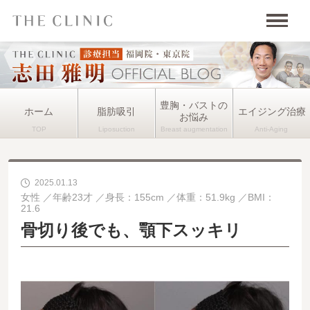
豊胸・バストの
ホーム
脂肪吸引
エイジング治療
お悩み
2025.01.13
女性
年齢23才
身長：155cm
体重：51.9kg
BMI：
21.6
骨切り後でも、顎下スッキリ