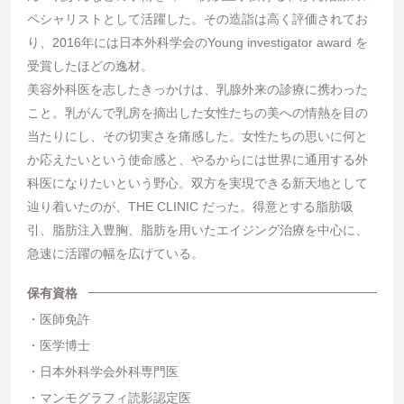
ペシャリストとして活躍した。その造詣は高く評価されてお
り、2016年には日本外科学会のYoung investigator award を
受賞したほどの逸材。
美容外科医を志したきっかけは、乳腺外来の診療に携わった
こと。乳がんで乳房を摘出した女性たちの美への情熱を目の
当たりにし、その切実さを痛感した。女性たちの思いに何と
か応えたいという使命感と、やるからには世界に通用する外
科医になりたいという野心。双方を実現できる新天地として
辿り着いたのが、THE CLINIC だった。得意とする脂肪吸
引、脂肪注入豊胸、脂肪を用いたエイジング治療を中心に、
急速に活躍の幅を広げている。
保有資格
医師免許
医学博士
日本外科学会外科専門医
マンモグラフィ読影認定医