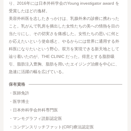
り、2016年には日本外科学会のYoung investigator award を
受賞したほどの逸材。
美容外科医を志したきっかけは、乳腺外来の診療に携わった
こと。乳がんで乳房を摘出した女性たちの美への情熱を目の
当たりにし、その切実さを痛感した。女性たちの思いに何と
か応えたいという使命感と、やるからには世界に通用する外
科医になりたいという野心。双方を実現できる新天地として
辿り着いたのが、THE CLINIC だった。得意とする脂肪吸
引、脂肪注入豊胸、脂肪を用いたエイジング治療を中心に、
急速に活躍の幅を広げている。
保有資格
医師免許
医学博士
日本外科学会外科専門医
マンモグラフィ読影認定医
コンデンスリッチファット(CRF)療法認定医