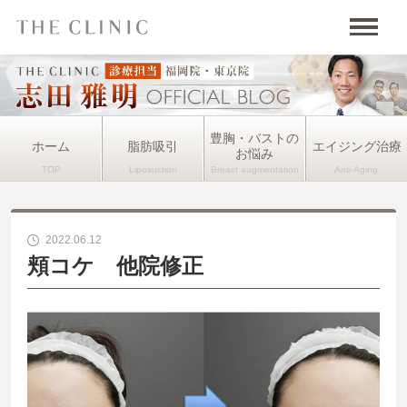
豊胸・バストの
ホーム
脂肪吸引
エイジング治療
お悩み
2022.06.12
頬コケ 他院修正