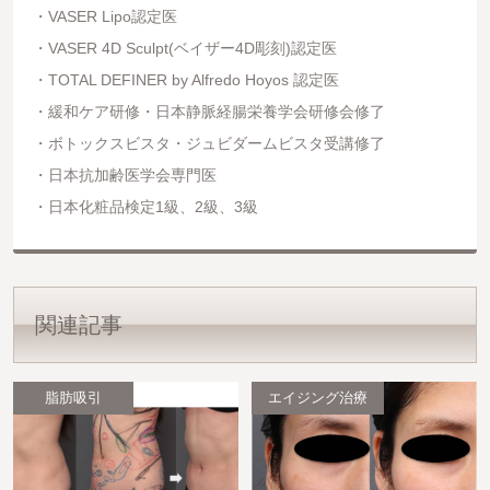
VASER Lipo認定医
VASER 4D Sculpt(ベイザー4D彫刻)認定医
TOTAL DEFINER by Alfredo Hoyos 認定医
緩和ケア研修・日本静脈経腸栄養学会研修会修了
ボトックスビスタ・ジュビダームビスタ受講修了
日本抗加齢医学会専門医
日本化粧品検定1級、2級、3級
関連記事
脂肪吸引
エイジング治療