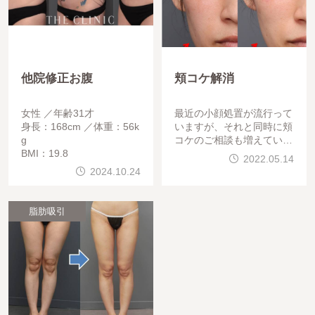
他院修正お腹
頬コケ解消
女性
年齢31才
最近の小顔処置が流行って
身長：168cm
体重：56k
いますが、それと同時に頬
g
コケのご相談も増えていま
BMI：19.8
す。やりすぎず、自然に頬
2022.05.14
コケが解消しました。
2024.10.24
脂肪吸引