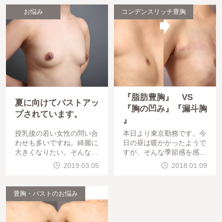
お悩み
コンデンスリッチ豊胸
『脂肪豊胸』 VS
夏に向けてバストアッ
『胸の凹み』『漏斗胸
プされています。
』
授乳後の若い女性の問い合
本日より東京勤務です。今
わせも多いですね。綺麗に
日の昼は暖かかったようで
大きくなりたい。そんなご
すが、そんな季節感を感じ
要望にお応えしています。
れず、施術・カウンセリン
2019.03.05
2018.01.09
20代、3人のお子様を持っ
グを行っていました。本日
ておられる女性です。
は、『胸の凹み』に関して
です。片側の胸が非常にへ
豊胸・バストのお悩み
こんでいる、