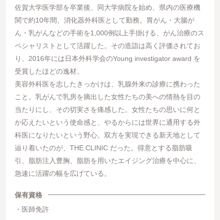
佐賀大学医学部を卒業後、同大学病院を始め、県内の医療機
関で約10年間、消化器外科医として勤務。胃がん・大腸が
ん・乳がんなどの手術を1,000例以上手掛ける、がん治療のス
ペシャリストとして活躍した。その造詣は高く評価されてお
り、2016年には日本外科学会のYoung investigator award を
受賞したほどの逸材。
美容外科医を志したきっかけは、乳腺外来の診療に携わった
こと。乳がんで乳房を摘出した女性たちの美への情熱を目の
当たりにし、その切実さを痛感した。女性たちの思いに何と
か応えたいという使命感と、やるからには世界に通用する外
科医になりたいという野心。双方を実現できる新天地として
辿り着いたのが、THE CLINIC だった。得意とする脂肪吸
引、脂肪注入豊胸、脂肪を用いたエイジング治療を中心に、
急速に活躍の幅を広げている。
保有資格
医師免許