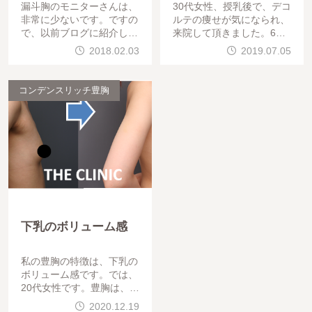
漏斗胸のモニターさんは、
30代女性、授乳後で、デコ
非常に少ないです。ですの
ルテの痩せが気になられ、
で、以前ブログに紹介した
来院して頂きました。6か
ゲストの経過に関する問い
月後の完成です。太もも全
2018.02.03
2019.07.05
合わせが、ハンパじゃない
周 → 豊胸です。大満足
です。ということで、経過
して頂きました。夏
の画像を御紹介します。
コンデンスリッチ豊胸
下乳のボリューム感
私の豊胸の特徴は、下乳の
ボリューム感です。では、
20代女性です。豊胸は、施
術者によって形が異なりま
2020.12.19