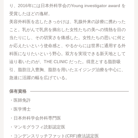
り、2016年には日本外科学会のYoung investigator award を
受賞したほどの逸材。
美容外科医を志したきっかけは、乳腺外来の診療に携わった
こと。乳がんで乳房を摘出した女性たちの美への情熱を目の
当たりにし、その切実さを痛感した。女性たちの思いに何と
か応えたいという使命感と、やるからには世界に通用する外
科医になりたいという野心。双方を実現できる新天地として
辿り着いたのが、THE CLINIC だった。得意とする脂肪吸
引、脂肪注入豊胸、脂肪を用いたエイジング治療を中心に、
急速に活躍の幅を広げている。
保有資格
医師免許
医学博士
日本外科学会外科専門医
マンモグラフィ読影認定医
コンデンスリッチファット(CRF)療法認定医