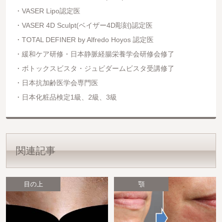
VASER Lipo認定医
VASER 4D Sculpt(ベイザー4D彫刻)認定医
TOTAL DEFINER by Alfredo Hoyos 認定医
緩和ケア研修・日本静脈経腸栄養学会研修会修了
ボトックスビスタ・ジュビダームビスタ受講修了
日本抗加齢医学会専門医
日本化粧品検定1級、2級、3級
関連記事
目の上
顎