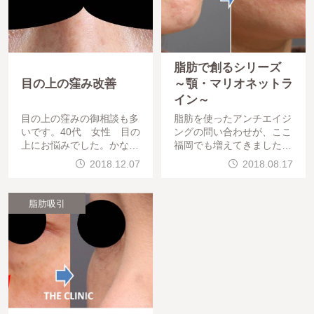
脂肪で創るシリーズ
目の上の窪み改善
～顎・マリオネットラ
イン～
目の上の窪みの御相談も多
脂肪を使ったアンチエイジ
いです。40代 女性 目の
ングの問い合わせが、ここ
上にお悩みでした。かなり
福岡でも増えてきました。
改善してますね。目の周り
顎のシワやマリオネットラ
2018.12.07
2018.08.17
は、何回か
インをどうにかして薄くし
たいという御要望でした。
40代女性 顎とマリ
脂肪吸引