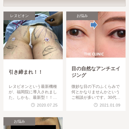
レヌビオン
お悩み
目の自然なアンチエイ
引き締まれ！！
ジング
レヌビオンという最新機種
微妙な目の下のふくらみで
が、福岡院に導入されまし
何とかなりませんかという
た。しかも、最新型！！！
ご相談が多いです。30代後
！レヌビオン自体は、東京
半女性目の下の脂肪注入＋
2020.07.25
2021.01.09
以外では初めてです。西日
脂肪取りを行いました。&
本初上陸。 九州
nbs
お悩み