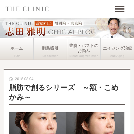
豊胸・バストの
ホーム
脂肪吸引
エイジング治療
お悩み
2018.08.04
脂肪で創るシリーズ ～額・こめ
かみ～