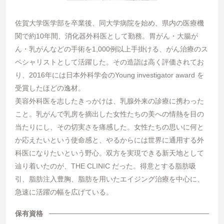
佐賀大学医学部を卒業後、同大学病院を始め、県内の医療機
関で約10年間、消化器外科医として勤務。胃がん・大腸が
ん・乳がんなどの手術を1,000例以上手掛ける、がん治療のス
ペシャリストとして活躍した。その造詣は高く評価されてお
り、2016年には日本外科学会のYoung investigator award を
受賞したほどの逸材。
美容外科医を志したきっかけは、乳腺外来の診療に携わった
こと。乳がんで乳房を摘出した女性たちの美への情熱を目の
当たりにし、その切実さを痛感した。女性たちの思いに何と
か応えたいという使命感と、やるからには世界に通用する外
科医になりたいという野心。双方を実現できる新天地として
辿り着いたのが、THE CLINIC だった。得意とする脂肪吸
引、脂肪注入豊胸、脂肪を用いたエイジング治療を中心に、
急速に活躍の幅を広げている。
保有資格