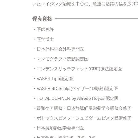
いたエイジング治療を中心に、急速に活躍の幅を広げ
保有資格
医師免許
医学博士
日本外科学会外科専門医
マンモグラフィ読影認定医
コンデンスリッチファット(CRF)療法認定医
VASER Lipo認定医
VASER 4D Sculpt(ベイザー4D彫刻)認定医
TOTAL DEFINER by Alfredo Hoyos 認定医
緩和ケア研修・日本静脈経腸栄養学会研修会修了
ボトックスビスタ・ジュビダームビスタ受講修了
日本抗加齢医学会専門医
日本化粧品検定1級、2級、3級