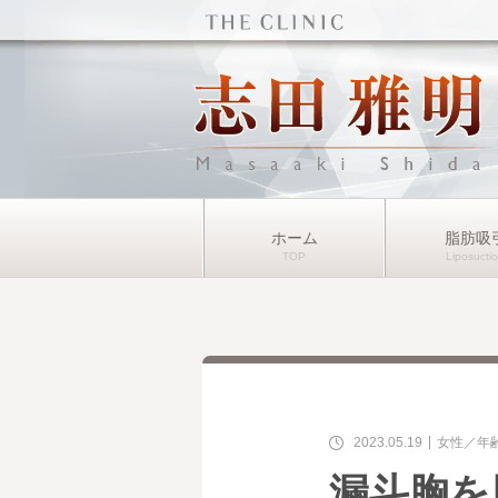
ホーム
脂肪吸
2023.05.19
女性
年
漏斗胸を