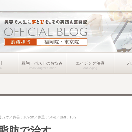
引
豊胸・バストのお悩み
エイジング治療
プ
齢32才
身長：169cm
体重：54kg
BMI：18.9
脂肪で治す