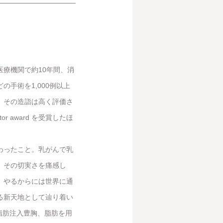
療機関で約10年間、消
手術を1,000例以上
。その造詣は高く評価さ
or award を受賞したほ
わったこと。乳がんで乳
、その切実さを痛感し
、やるからには世界に通
る新天地として辿り着い
、脂肪注入豊胸、脂肪を用