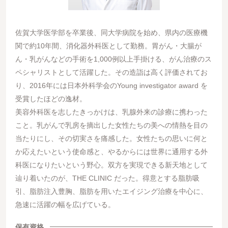
佐賀大学医学部を卒業後、同大学病院を始め、県内の医療機
関で約10年間、消化器外科医として勤務。胃がん・大腸が
ん・乳がんなどの手術を1,000例以上手掛ける、がん治療のス
ペシャリストとして活躍した。その造詣は高く評価されてお
り、2016年には日本外科学会のYoung investigator award を
受賞したほどの逸材。
美容外科医を志したきっかけは、乳腺外来の診療に携わった
こと。乳がんで乳房を摘出した女性たちの美への情熱を目の
当たりにし、その切実さを痛感した。女性たちの思いに何と
か応えたいという使命感と、やるからには世界に通用する外
科医になりたいという野心。双方を実現できる新天地として
辿り着いたのが、THE CLINIC だった。得意とする脂肪吸
引、脂肪注入豊胸、脂肪を用いたエイジング治療を中心に、
急速に活躍の幅を広げている。
保有資格