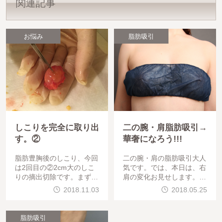
関連記事
お悩み
脂肪吸引
しこりを完全に取り出
二の腕・肩脂肪吸引→
す。②
華奢になろう!!!
脂肪豊胸後のしこり、今回
二の腕・肩の脂肪吸引大人
は2回目の②2cm大のしこ
気です。では、本日は、右
りの摘出切除です。まずは
肩の変化お見せします。全
、超音波でしっかり診断し
身の脂肪吸引をして頂きま
2018.11.03
2018.05.25
ます。このタイプのしこり
したゲストの写真をお見せ
は、注射で内容物を引くだ
します。超音波脂肪吸引、
けではよくなりません。
二の腕肩です
脂肪吸引