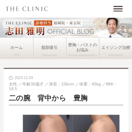
豊胸・バストの
ホーム
脂肪吸引
エイジング治療
お悩み
2023.11.03
女性
年齢30歳才
身長：156cm
体重：45kg
BMI：
18.5
二の腕 背中から 豊胸