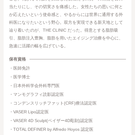
当たりにし、その切実さを痛感した。女性たちの思いに何と
か応えたいという使命感と、やるからには世界に通用する外
科医になりたいという野心。双方を実現できる新天地として
辿り着いたのが、THE CLINIC だった。得意とする脂肪吸
引、脂肪注入豊胸、脂肪を用いたエイジング治療を中心に、
急速に活躍の幅を広げている。
保有資格
医師免許
医学博士
日本外科学会外科専門医
マンモグラフィ読影認定医
コンデンスリッチファット(CRF)療法認定医
VASER Lipo認定医
VASER 4D Sculpt(ベイザー4D彫刻)認定医
TOTAL DEFINER by Alfredo Hoyos 認定医