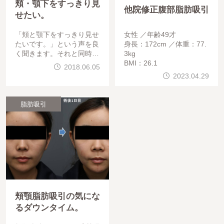
頬・顎下をすっきり見
他院修正腹部脂肪吸引
せたい。
「頬と顎下をすっきり見せ
女性
年齢49才
たいです。」という声を良
身長：172cm
体重：77.
く聞きます。それと同時に
3kg
、「傷口はどれくらいです
BMI：26.1
2018.06.05
か？」とも聞かれます。頬
2023.04.29
顎の脂肪吸引の施術写真で
す。
脂肪吸引
頬顎脂肪吸引の気にな
るダウンタイム。