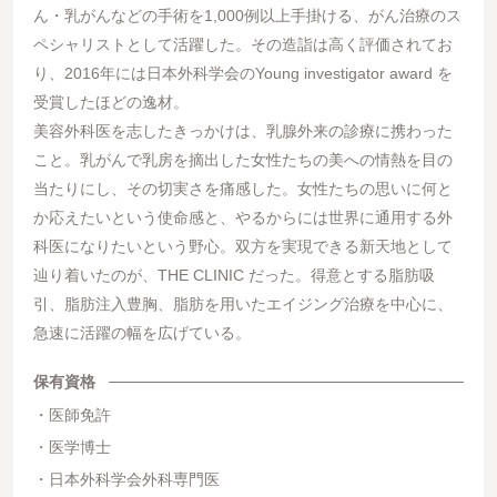
ん・乳がんなどの手術を1,000例以上手掛ける、がん治療のス
ペシャリストとして活躍した。その造詣は高く評価されてお
り、2016年には日本外科学会のYoung investigator award を
受賞したほどの逸材。
美容外科医を志したきっかけは、乳腺外来の診療に携わった
こと。乳がんで乳房を摘出した女性たちの美への情熱を目の
当たりにし、その切実さを痛感した。女性たちの思いに何と
か応えたいという使命感と、やるからには世界に通用する外
科医になりたいという野心。双方を実現できる新天地として
辿り着いたのが、THE CLINIC だった。得意とする脂肪吸
引、脂肪注入豊胸、脂肪を用いたエイジング治療を中心に、
急速に活躍の幅を広げている。
保有資格
医師免許
医学博士
日本外科学会外科専門医