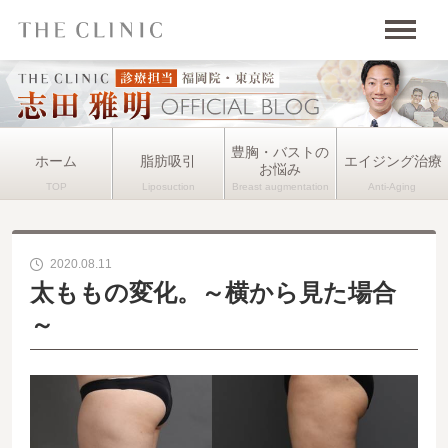
豊胸・バストの
ホーム
脂肪吸引
エイジング治療
お悩み
2020.08.11
太ももの変化。～横から見た場合
～