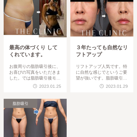
最高の体づくり して
３年たっても自然なリ
くれています。
フトアップ
お腹周りの脂肪吸引後に、
リフトアップ人気です。特
お喜びの写真をいただきま
に自然な感じでというご要
した。では脂肪吸引後モチ
望が強いです。脂肪吸引
ベーションがあがって、筋
注入、糸を行い３年ほど経
2023.01.25
2023.01.29
トレしてますとのことです
過されています。若返った
。&nb
と職場で評判とのこと
脂肪吸引