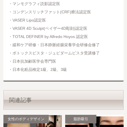
マンモグラフィ読影認定医
コンデンスリッチファット(CRF)療法認定医
VASER Lipo認定医
VASER 4D Sculpt(ベイザー4D彫刻)認定医
TOTAL DEFINER by Alfredo Hoyos 認定医
緩和ケア研修・日本静脈経腸栄養学会研修会修了
ボトックスビスタ・ジュビダームビスタ受講修了
日本抗加齢医学会専門医
日本化粧品検定1級、2級、3級
関連記事
女性のボディデザイン
脂肪吸引