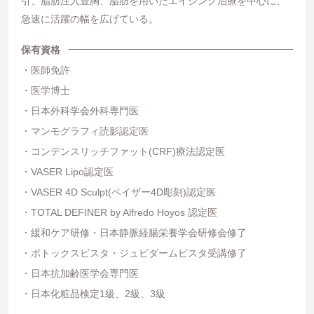
引、脂肪注入豊胸、脂肪を用いたエイジング治療を中心に、
急速に活躍の幅を広げている。
保有資格
医師免許
医学博士
日本外科学会外科専門医
マンモグラフィ読影認定医
コンデンスリッチファット(CRF)療法認定医
VASER Lipo認定医
VASER 4D Sculpt(ベイザー4D彫刻)認定医
TOTAL DEFINER by Alfredo Hoyos 認定医
緩和ケア研修・日本静脈経腸栄養学会研修会修了
ボトックスビスタ・ジュビダームビスタ受講修了
日本抗加齢医学会専門医
日本化粧品検定1級、2級、3級