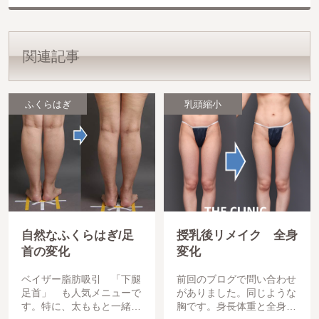
関連記事
ふくらはぎ
乳頭縮小
自然なふくらはぎ/足
授乳後リメイク 全身
首の変化
変化
ベイザー脂肪吸引 「下腿
前回のブログで問い合わせ
足首」 も人気メニューで
がありました。同じような
す。特に、太ももと一緒に
胸です。身長体重と全身の