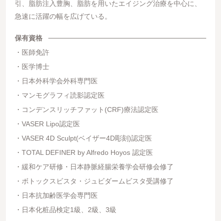
引、脂肪注入豊胸、脂肪を用いたエイジング治療を中心に、
急速に活躍の幅を広げている。
保有資格
医師免許
医学博士
日本外科学会外科専門医
マンモグラフィ読影認定医
コンデンスリッチファット(CRF)療法認定医
VASER Lipo認定医
VASER 4D Sculpt(ベイザー4D彫刻)認定医
TOTAL DEFINER by Alfredo Hoyos 認定医
緩和ケア研修・日本静脈経腸栄養学会研修会修了
ボトックスビスタ・ジュビダームビスタ受講修了
日本抗加齢医学会専門医
日本化粧品検定1級、2級、3級