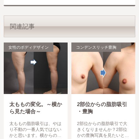
関連記事
女性のボディデザイン
コンデンスリッチ豊胸
太ももの変化。～横か
2部位からの脂肪吸引
ら見た場合～
・豊胸
太ももの脂肪吸引は、やは
2部位からの脂肪吸引で大
り不動の一番人気ではない
きくなりませんか？2部位
かと思います。横からの写
かの豊胸写真を見たいとい