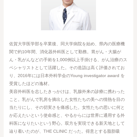
佐賀大学医学部を卒業後、同大学病院を始め、県内の医療機
関で約10年間、消化器外科医として勤務。胃がん・大腸が
ん・乳がんなどの手術を1,000例以上手掛ける、がん治療のス
ペシャリストとして活躍した。その造詣は高く評価されてお
り、2016年には日本外科学会のYoung investigator award を
受賞したほどの逸材。
美容外科医を志したきっかけは、乳腺外来の診療に携わった
こと。乳がんで乳房を摘出した女性たちの美への情熱を目の
当たりにし、その切実さを痛感した。女性たちの思いに何と
か応えたいという使命感と、やるからには世界に通用する外
科医になりたいという野心。双方を実現できる新天地として
辿り着いたのが、THE CLINIC だった。得意とする脂肪吸