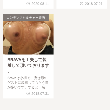
真が少ないので載せたいと
うお声も頂きます。30代女
2020.08.11
2018.07.21
思います。20代女性 太も
性太もも内側・外側 →
も全周脂肪吸引です。
コンデンスリッチ豊胸 さ
れたゲスト
コンデンスセルチャー豊胸
BRAVAを工夫して装
着して頂いております
。
Bravaは小柄で、痩せ形の
ゲストに装着してもらう事
が多いです。すると、装着
できないなどの事もありま
2018.07.31
す。ですので、工夫して装
着して頂いております。&
nbsp