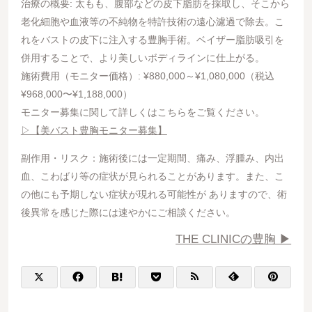
治療の概要: 太もも、腹部などの皮下脂肪を採取し、そこから
老化細胞や血液等の不純物を特許技術の遠心濾過で除去。こ
れをバストの皮下に注入する豊胸手術。ベイザー脂肪吸引を
併用することで、より美しいボディラインに仕上がる。
施術費用（モニター価格）: ¥880,000～¥1,080,000（税込
¥968,000〜¥1,188,000）
モニター募集に関して詳しくはこちらをご覧ください。
▷【美バスト豊胸モニター募集】
副作用・リスク：施術後には一定期間、痛み、浮腫み、内出
血、こわばり等の症状が見られることがあります。また、こ
の他にも予期しない症状が現れる可能性が ありますので、術
後異常を感じた際には速やかにご相談ください。
THE CLINICの豊胸 ▶︎