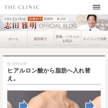
豊胸・バストの
ホーム
脂肪吸引
エイジング治療
お悩み
2020.12.07
ヒアルロン酸から脂肪へ入れ替
え。