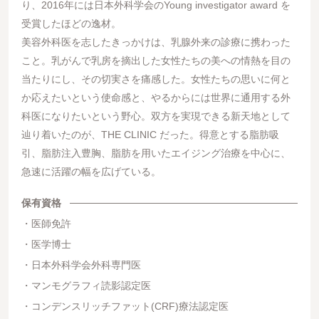
り、2016年には日本外科学会のYoung investigator award を
受賞したほどの逸材。
美容外科医を志したきっかけは、乳腺外来の診療に携わった
こと。乳がんで乳房を摘出した女性たちの美への情熱を目の
当たりにし、その切実さを痛感した。女性たちの思いに何と
か応えたいという使命感と、やるからには世界に通用する外
科医になりたいという野心。双方を実現できる新天地として
辿り着いたのが、THE CLINIC だった。得意とする脂肪吸
引、脂肪注入豊胸、脂肪を用いたエイジング治療を中心に、
急速に活躍の幅を広げている。
保有資格
医師免許
医学博士
日本外科学会外科専門医
マンモグラフィ読影認定医
コンデンスリッチファット(CRF)療法認定医