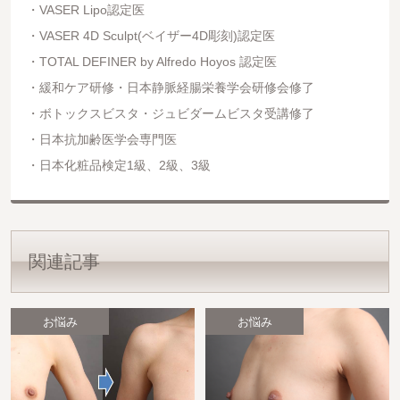
VASER Lipo認定医
VASER 4D Sculpt(ベイザー4D彫刻)認定医
TOTAL DEFINER by Alfredo Hoyos 認定医
緩和ケア研修・日本静脈経腸栄養学会研修会修了
ボトックスビスタ・ジュビダームビスタ受講修了
日本抗加齢医学会専門医
日本化粧品検定1級、2級、3級
関連記事
お悩み
お悩み