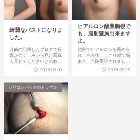
ヒアルロン酸豊胸後で
綺麗なバストになりま
も、脂肪豊胸出来ます
した。
よ。
以前の記載したブログで反
他院でヒアルロンを薦めら
響が強く、左から見た写真
れ、注入後、しこり感で悩
も見せてくださいとのお声
まれ、当院受診されました
を頂きました。20代 痩せ
。ヒアルロン酸溶解をさせ
2018.09.01
2018.09.19
形 女性太もも全周の脂肪
て頂き、1ヶ月経過ののち
吸引 → コンデンスリッ
、豊胸させて頂きました。
チ豊胸 です。
20代 女性 ヒアル
シリコンバッグのトラブル