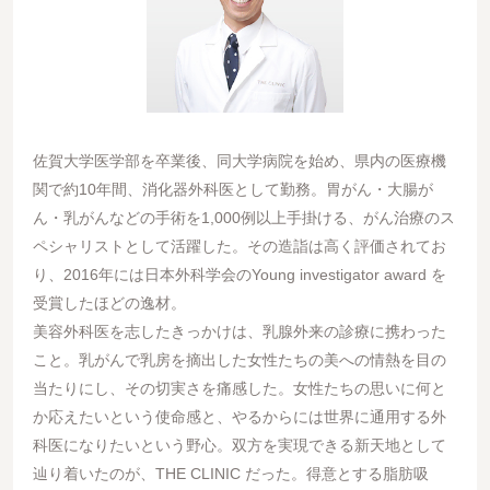
佐賀大学医学部を卒業後、同大学病院を始め、県内の医療機
関で約10年間、消化器外科医として勤務。胃がん・大腸が
ん・乳がんなどの手術を1,000例以上手掛ける、がん治療のス
ペシャリストとして活躍した。その造詣は高く評価されてお
り、2016年には日本外科学会のYoung investigator award を
受賞したほどの逸材。
美容外科医を志したきっかけは、乳腺外来の診療に携わった
こと。乳がんで乳房を摘出した女性たちの美への情熱を目の
当たりにし、その切実さを痛感した。女性たちの思いに何と
か応えたいという使命感と、やるからには世界に通用する外
科医になりたいという野心。双方を実現できる新天地として
辿り着いたのが、THE CLINIC だった。得意とする脂肪吸