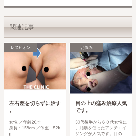
関連記事
レヌビオン
お悩み
左右差を切らずに治す
目の上の窪み治療人気
。
です。
女性
年齢26才
30代後半から６０代女性に
身長：158cm
体重：52k
、脂肪を使ったアンチエイ
g
ジングが人気です。目の上