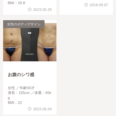
BMI：20.8
の施術は、非常に技術が必
2018.09.07
要です。脂肪注入やヒアル
2023.05.25
ロン酸注入で、しこりにな
ったという御相談も
女性のボディデザイン
お腹のシワ感
女性
年齢50才
身長：155cm
体重：50k
g
BMI：22
2023.06.04