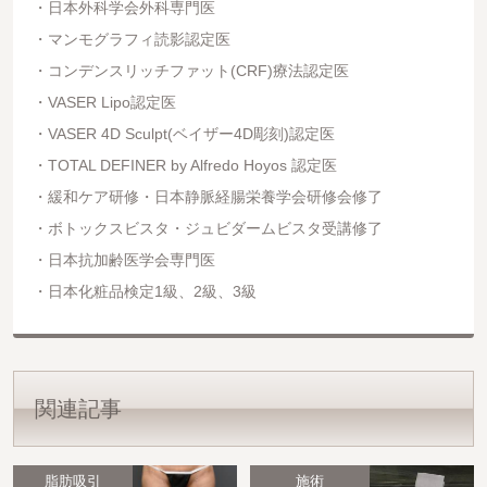
日本外科学会外科専門医
マンモグラフィ読影認定医
コンデンスリッチファット(CRF)療法認定医
VASER Lipo認定医
VASER 4D Sculpt(ベイザー4D彫刻)認定医
TOTAL DEFINER by Alfredo Hoyos 認定医
緩和ケア研修・日本静脈経腸栄養学会研修会修了
ボトックスビスタ・ジュビダームビスタ受講修了
日本抗加齢医学会専門医
日本化粧品検定1級、2級、3級
関連記事
脂肪吸引
施術