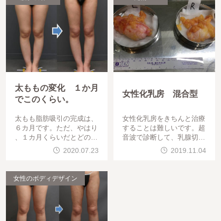
太ももの変化 １か月
女性化乳房 混合型
でこのくらい。
太もも脂肪吸引の完成は、
女性化乳房をきちんと治療
６カ月です。ただ、やはり
することは難しいです。超
、１カ月くらいだとどのく
音波で診断して、乳腺切除
らいの変化が出るの？とい
と脂肪吸引を行いました。
2020.07.23
2019.11.04
う質問が多いです。先日の
20代男性です。夏に服が切
ブログでも書きましたが、
れない。海に行けない。冬
の服も切る時になるとの
女性のボディデザイン