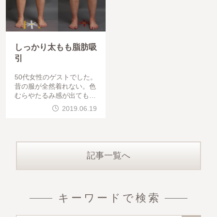
しっかり太もも脂肪吸
引
50代女性のゲストでした。
昔の服が全然着れない。色
むらやたるみ感が出ても良
いから、とにかく吸引して
2019.06.19
ほしいという御要望でした
。太ももがすっきりした分
、
記事一覧へ
キーワードで検索