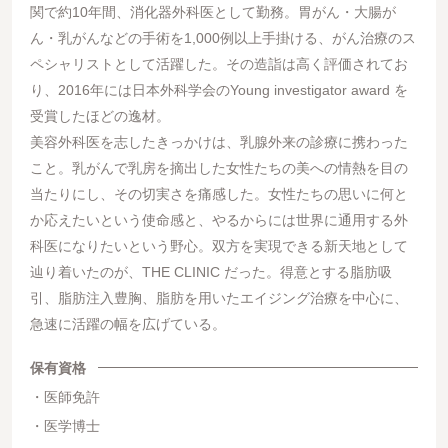
関で約10年間、消化器外科医として勤務。胃がん・大腸が
ん・乳がんなどの手術を1,000例以上手掛ける、がん治療のス
ペシャリストとして活躍した。その造詣は高く評価されてお
り、2016年には日本外科学会のYoung investigator award を
受賞したほどの逸材。
美容外科医を志したきっかけは、乳腺外来の診療に携わった
こと。乳がんで乳房を摘出した女性たちの美への情熱を目の
当たりにし、その切実さを痛感した。女性たちの思いに何と
か応えたいという使命感と、やるからには世界に通用する外
科医になりたいという野心。双方を実現できる新天地として
辿り着いたのが、THE CLINIC だった。得意とする脂肪吸
引、脂肪注入豊胸、脂肪を用いたエイジング治療を中心に、
急速に活躍の幅を広げている。
保有資格
医師免許
医学博士