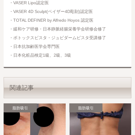
VASER Lipo認定医
VASER 4D Sculpt(ベイザー4D彫刻)認定医
TOTAL DEFINER by Alfredo Hoyos 認定医
緩和ケア研修・日本静脈経腸栄養学会研修会修了
ボトックスビスタ・ジュビダームビスタ受講修了
日本抗加齢医学会専門医
日本化粧品検定1級、2級、3級
関連記事
脂肪吸引
脂肪吸引