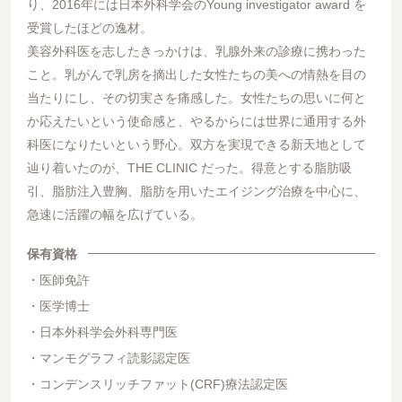
り、2016年には日本外科学会のYoung investigator award を
受賞したほどの逸材。
美容外科医を志したきっかけは、乳腺外来の診療に携わった
こと。乳がんで乳房を摘出した女性たちの美への情熱を目の
当たりにし、その切実さを痛感した。女性たちの思いに何と
か応えたいという使命感と、やるからには世界に通用する外
科医になりたいという野心。双方を実現できる新天地として
辿り着いたのが、THE CLINIC だった。得意とする脂肪吸
引、脂肪注入豊胸、脂肪を用いたエイジング治療を中心に、
急速に活躍の幅を広げている。
保有資格
医師免許
医学博士
日本外科学会外科専門医
マンモグラフィ読影認定医
コンデンスリッチファット(CRF)療法認定医