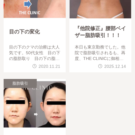
『他院修正』腰部ベイ
目の下の変化
ザー脂肪吸引！！！
目の下のクマの治療は大人
本日も東京勤務でした。他
気です。50代女性 目の下
院で脂肪吸引されるも、再
の脂肪取り 目の下の脂肪
度、THE CLINICに御相談
注入 していただきました
されるゲストも多数おられ
2020.11.21
2025.12.14
。目のふくらみがなくなり
ます。ゲストは、「脂肪を
、涙袋がはっき
可能な限り吸引し、腰のく
びれ
脂肪吸引