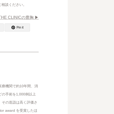
ご相談ください。
THE CLINICの豊胸 ▶︎
Pin it
療機関で約10年間、消
手術を1,000例以上
。その造詣は高く評価さ
or award を受賞したほ