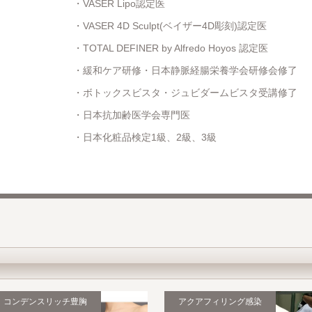
VASER Lipo認定医
VASER 4D Sculpt(ベイザー4D彫刻)認定医
TOTAL DEFINER by Alfredo Hoyos 認定医
緩和ケア研修・日本静脈経腸栄養学会研修会修了
ボトックスビスタ・ジュビダームビスタ受講修了
日本抗加齢医学会専門医
日本化粧品検定1級、2級、3級
コンデンスリッチ豊胸
アクアフィリング感染