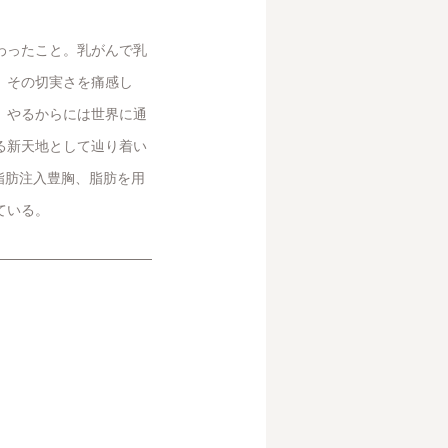
わったこと。乳がんで乳
、その切実さを痛感し
、やるからには世界に通
る新天地として辿り着い
、脂肪注入豊胸、脂肪を用
ている。