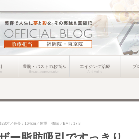
引
豊胸・バストのお悩み
エイジング治療
プ
齢28才
身長：164cm
体重：48kg
BMI：17.8
ザー脂肪吸引ですっきり。