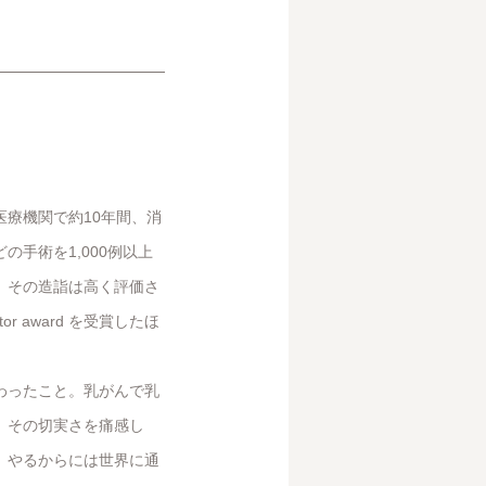
療機関で約10年間、消
手術を1,000例以上
。その造詣は高く評価さ
or award を受賞したほ
わったこと。乳がんで乳
、その切実さを痛感し
、やるからには世界に通