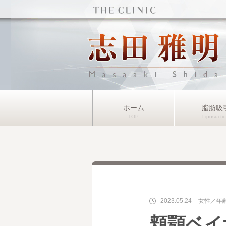
ホーム
脂肪吸
2023.05.24
女性
年
頬顎ベイ