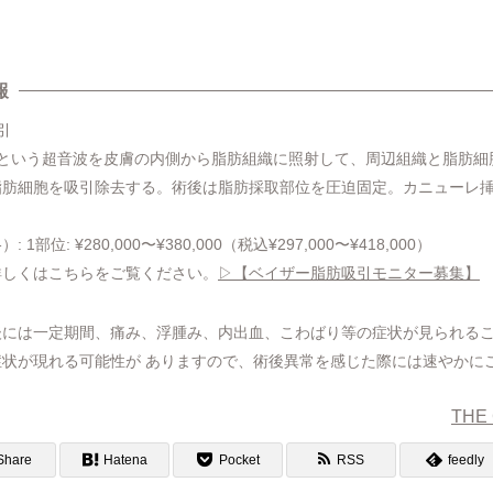
報
引
波という超音波を皮膚の内側から脂肪組織に照射して、周辺組織と脂肪細
肪細胞を吸引除去する。術後は脂肪採取部位を圧迫固定。カニューレ挿
部位: ¥280,000〜¥380,000（税込¥297,000〜¥418,000）
詳しくはこちらをご覧ください。
▷【ベイザー脂肪吸引モニター募集】
後には一定期間、痛み、浮腫み、内出血、こわばり等の症状が見られる
状が現れる可能性が ありますので、術後異常を感じた際には速やかに
THE
Share
Hatena
Pocket
RSS
feedly