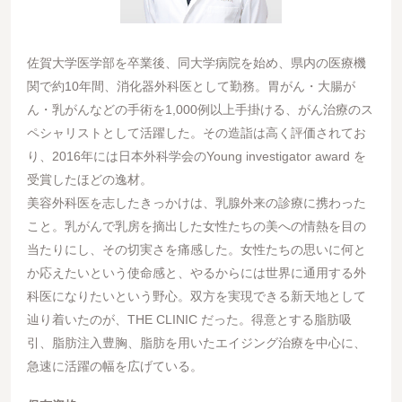
佐賀大学医学部を卒業後、同大学病院を始め、県内の医療機
関で約10年間、消化器外科医として勤務。胃がん・大腸が
ん・乳がんなどの手術を1,000例以上手掛ける、がん治療のス
ペシャリストとして活躍した。その造詣は高く評価されてお
り、2016年には日本外科学会のYoung investigator award を
受賞したほどの逸材。
美容外科医を志したきっかけは、乳腺外来の診療に携わった
こと。乳がんで乳房を摘出した女性たちの美への情熱を目の
当たりにし、その切実さを痛感した。女性たちの思いに何と
か応えたいという使命感と、やるからには世界に通用する外
科医になりたいという野心。双方を実現できる新天地として
辿り着いたのが、THE CLINIC だった。得意とする脂肪吸
引、脂肪注入豊胸、脂肪を用いたエイジング治療を中心に、
急速に活躍の幅を広げている。