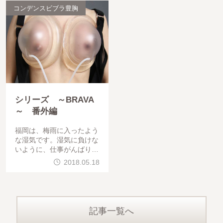
コンデンスビブラ豊胸
シリーズ ～BRAVA
～ 番外編
福岡は、梅雨に入ったよう
な湿気です。湿気に負けな
いように、仕事がんばりま
す。福岡では、痩せ形のゲ
2018.05.18
ストが多数来院され始めま
した。BRAVAの人気はすご
いです。
記事一覧へ