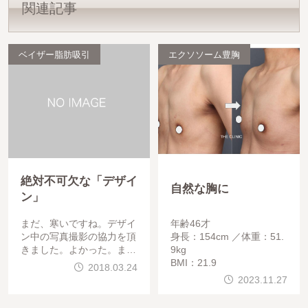
関連記事
ベイザー脂肪吸引
エクソソーム豊胸
絶対不可欠な「デザイ
自然な胸に
ン」
まだ、寒いですね。デザイ
年齢46才
ン中の写真撮影の協力を頂
身長：154cm
体重：51.
きました。よかった。まず
9kg
、朝に、来院していただき
BMI：21.9
2018.03.24
ます。その後、まず、「デ
2023.11.27
ザイン」です。&nb