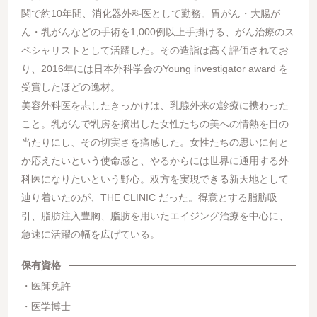
関で約10年間、消化器外科医として勤務。胃がん・大腸が
ん・乳がんなどの手術を1,000例以上手掛ける、がん治療のス
ペシャリストとして活躍した。その造詣は高く評価されてお
り、2016年には日本外科学会のYoung investigator award を
受賞したほどの逸材。
美容外科医を志したきっかけは、乳腺外来の診療に携わった
こと。乳がんで乳房を摘出した女性たちの美への情熱を目の
当たりにし、その切実さを痛感した。女性たちの思いに何と
か応えたいという使命感と、やるからには世界に通用する外
科医になりたいという野心。双方を実現できる新天地として
辿り着いたのが、THE CLINIC だった。得意とする脂肪吸
引、脂肪注入豊胸、脂肪を用いたエイジング治療を中心に、
急速に活躍の幅を広げている。
保有資格
医師免許
医学博士