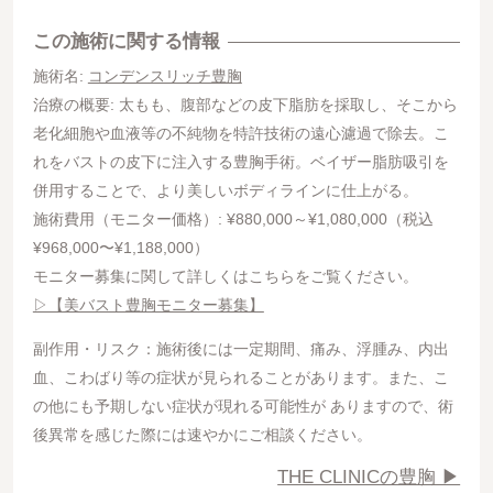
この施術に関する情報
施術名:
コンデンスリッチ豊胸
治療の概要: 太もも、腹部などの皮下脂肪を採取し、そこから
老化細胞や血液等の不純物を特許技術の遠心濾過で除去。こ
れをバストの皮下に注入する豊胸手術。ベイザー脂肪吸引を
併用することで、より美しいボディラインに仕上がる。
施術費用（モニター価格）: ¥880,000～¥1,080,000（税込
¥968,000〜¥1,188,000）
モニター募集に関して詳しくはこちらをご覧ください。
▷【美バスト豊胸モニター募集】
副作用・リスク：施術後には一定期間、痛み、浮腫み、内出
血、こわばり等の症状が見られることがあります。また、こ
の他にも予期しない症状が現れる可能性が ありますので、術
後異常を感じた際には速やかにご相談ください。
THE CLINICの豊胸 ▶︎