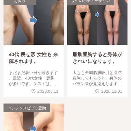
お悩み
女性のボディデザイン
40代 痩せ形 女性も 来
脂肪豊胸すると身体が
院されます。
きれいになります。
まだまだ暑い日が続きます
太もも全周脂肪吸引と脂肪
。最近、40代女性 豊胸
豊胸してもらうと、身体の
が多いです。ゲストは、49
バランスが見違えります。
歳 人生の転機に豊胸施術
30代授乳後ゲスト。人生に
2023.05.11
2020.11.01
を受けて頂きました。太も
再チャレンジしたいとのこ
も内側・外側
とで施術しました。太もも
全周＋膝→コンデン
コンデンスビブラ豊胸