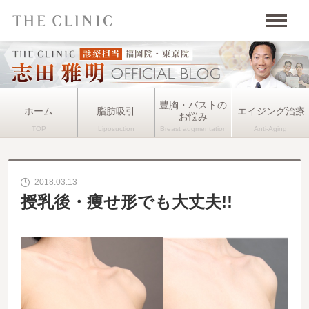
豊胸・バストの
ホーム
脂肪吸引
エイジング治療
お悩み
2018.03.13
授乳後・痩せ形でも大丈夫!!