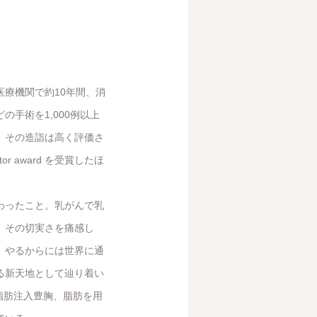
療機関で約10年間、消
手術を1,000例以上
。その造詣は高く評価さ
or award を受賞したほ
わったこと。乳がんで乳
、その切実さを痛感し
、やるからには世界に通
る新天地として辿り着い
、脂肪注入豊胸、脂肪を用