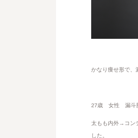
かなり痩せ形で、
27歳 女性 漏
太もも内外→コンデ
した。