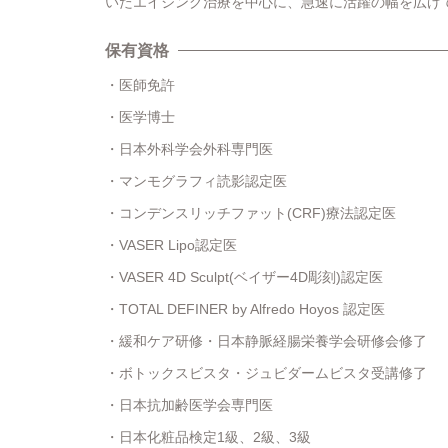
いたエイジング治療を中心に、急速に活躍の幅を広げ
保有資格
医師免許
医学博士
日本外科学会外科専門医
マンモグラフィ読影認定医
コンデンスリッチファット(CRF)療法認定医
VASER Lipo認定医
VASER 4D Sculpt(ベイザー4D彫刻)認定医
TOTAL DEFINER by Alfredo Hoyos 認定医
緩和ケア研修・日本静脈経腸栄養学会研修会修了
ボトックスビスタ・ジュビダームビスタ受講修了
日本抗加齢医学会専門医
日本化粧品検定1級、2級、3級