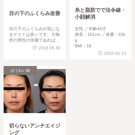
糸と脂肪でで法令線・
目の下のふくらみ改善
小顔解消
目の下のふくらみが気にな
女性
年齢44才
るゲストは多いです。大御
身長：151cm
体重：43k
所の男性の俳優であれば、
g
貫録が出てよいですが、ふ
BMI：18
2018.09.30
くらみで、影クマができて
2025.03.13
、年を取って見えるので改
善したいというお声は
ほうれい線
切らないアンチエイジ
ング