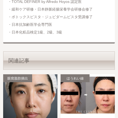
TOTAL DEFINER by Alfredo Hoyos 認定医
緩和ケア研修・日本静脈経腸栄養学会研修会修了
ボトックスビスタ・ジュビダームビスタ受講修了
日本抗加齢医学会専門医
日本化粧品検定1級、2級、3級
関連記事
眼窩脂肪摘出
ほうれい線