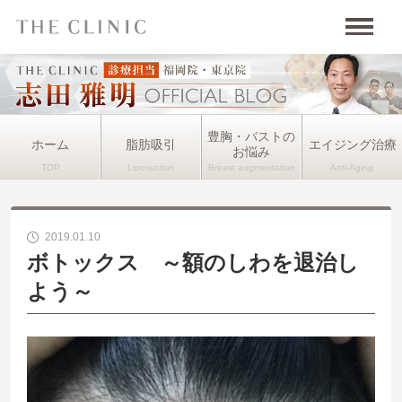
豊胸・バストの
ホーム
脂肪吸引
エイジング治療
お悩み
2019.01.10
ボトックス ～額のしわを退治し
よう～