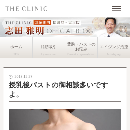
豊胸・バストの
ホーム
脂肪吸引
エイジング治療
お悩み
2018.12.27
授乳後バストの御相談多いです
よ。