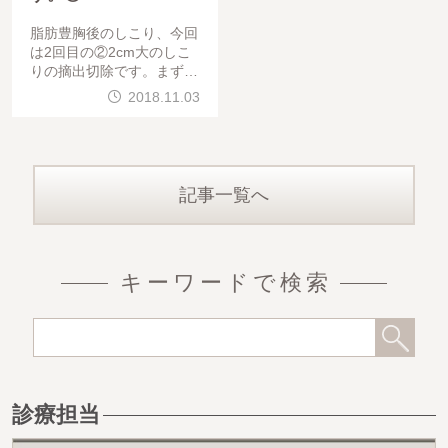
脂肪豊胸後のしこり、今回
は2回目の②2cm大のしこ
りの摘出切除です。まずは
、超音波でしっかり診断し
2018.11.03
ます。このタイプのしこり
は、注射で内容物を引くだ
けではよくなりません。
記事一覧へ
キーワードで検索
診療担当