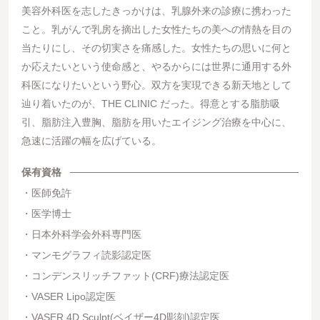
美容外科医を志したきっかけは、乳腺外来の診療に携わった
こと。乳がんで乳房を摘出した女性たちの美への情熱を目の
当たりにし、その切実さを痛感した。女性たちの思いに何と
か応えたいという使命感と、やるからには世界に通用する外
科医になりたいという野心。双方を実現できる新天地として
辿り着いたのが、THE CLINIC だった。得意とする脂肪吸
引、脂肪注入豊胸、脂肪を用いたエイジング治療を中心に、
急速に活躍の幅を広げている。
保有資格
医師免許
医学博士
日本外科学会外科専門医
マンモグラフィ読影認定医
コンデンスリッチファット(CRF)療法認定医
VASER Lipo認定医
VASER 4D Sculpt(ベイザー4D彫刻)認定医