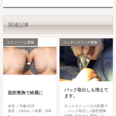
関連記事
エクソソーム豊胸
コンデンスリッチ豊胸
バック取出しも増えて
脂肪豊胸で綺麗に
ます。
女性
年齢23才
ネットやニュースの影響で
身長：164cm
体重：60k
、バック取出し×脂肪豊胸
g
の問い合わせも増加してお