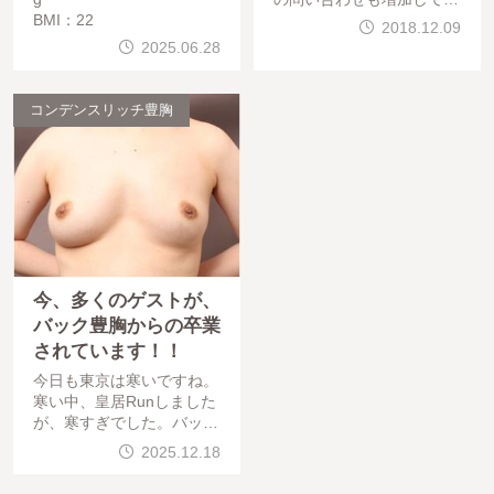
BMI：22
ります。30代 女性 バッ
2018.12.09
ク取出し × コンデンス
2025.06.28
リッチ豊胸&n
コンデンスリッチ豊胸
今、多くのゲストが、
バック豊胸からの卒業
されています！！
今日も東京は寒いですね。
寒い中、皇居Runしました
が、寒すぎでした。バック
取り出し、コンデンスリッ
2025.12.18
チ豊胸の御相談が、本当に
多いです。バック豊胸に、