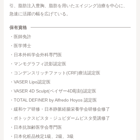
引、脂肪注入豊胸、脂肪を用いたエイジング治療を中心に、
急速に活躍の幅を広げている。
保有資格
医師免許
医学博士
日本外科学会外科専門医
マンモグラフィ読影認定医
コンデンスリッチファット(CRF)療法認定医
VASER Lipo認定医
VASER 4D Sculpt(ベイザー4D彫刻)認定医
TOTAL DEFINER by Alfredo Hoyos 認定医
緩和ケア研修・日本静脈経腸栄養学会研修会修了
ボトックスビスタ・ジュビダームビスタ受講修了
日本抗加齢医学会専門医
日本化粧品検定1級、2級、3級