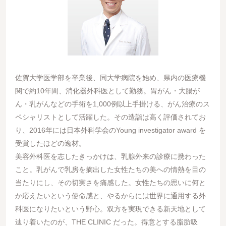
佐賀大学医学部を卒業後、同大学病院を始め、県内の医療機
関で約10年間、消化器外科医として勤務。胃がん・大腸が
ん・乳がんなどの手術を1,000例以上手掛ける、がん治療のス
ペシャリストとして活躍した。その造詣は高く評価されてお
り、2016年には日本外科学会のYoung investigator award を
受賞したほどの逸材。
美容外科医を志したきっかけは、乳腺外来の診療に携わった
こと。乳がんで乳房を摘出した女性たちの美への情熱を目の
当たりにし、その切実さを痛感した。女性たちの思いに何と
か応えたいという使命感と、やるからには世界に通用する外
科医になりたいという野心。双方を実現できる新天地として
辿り着いたのが、THE CLINIC だった。得意とする脂肪吸