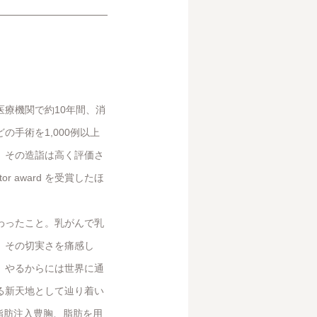
療機関で約10年間、消
手術を1,000例以上
。その造詣は高く評価さ
or award を受賞したほ
わったこと。乳がんで乳
、その切実さを痛感し
、やるからには世界に通
る新天地として辿り着い
、脂肪注入豊胸、脂肪を用