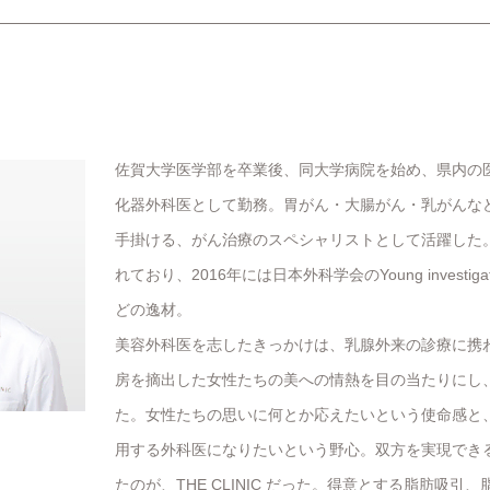
佐賀大学医学部を卒業後、同大学病院を始め、県内の医
化器外科医として勤務。胃がん・大腸がん・乳がんなどの
手掛ける、がん治療のスペシャリストとして活躍した
れており、2016年には日本外科学会のYoung investigat
どの逸材。
美容外科医を志したきっかけは、乳腺外来の診療に携
房を摘出した女性たちの美への情熱を目の当たりにし
た。女性たちの思いに何とか応えたいという使命感と
用する外科医になりたいという野心。双方を実現でき
たのが、THE CLINIC だった。得意とする脂肪吸引