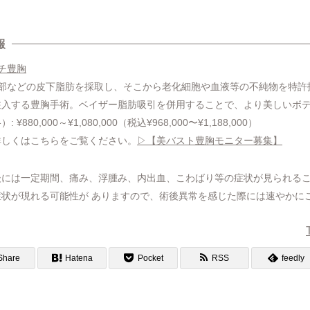
報
チ豊胸
腹部などの皮下脂肪を採取し、そこから老化細胞や血液等の不純物を特許
注入する豊胸手術。ベイザー脂肪吸引を併用することで、より美しいボ
80,000～¥1,080,000（税込¥968,000〜¥1,188,000）
詳しくはこちらをご覧ください。
▷【美バスト豊胸モニター募集】
後には一定期間、痛み、浮腫み、内出血、こわばり等の症状が見られる
状が現れる可能性が ありますので、術後異常を感じた際には速やかに
Share
Hatena
Pocket
RSS
feedly