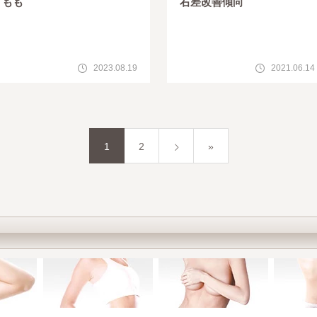
もも
右差改善傾向
2023.08.19
2021.06.14
1
2
»