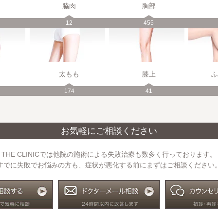
脇肉
胸部
12
455
太もも
膝上
ふ
174
41
お気軽にご相談ください
THE CLINICでは他院の施術による失敗治療も数多く行っております。
すでに失敗でお悩みの方も、症状が悪化する前にまずはご相談ください