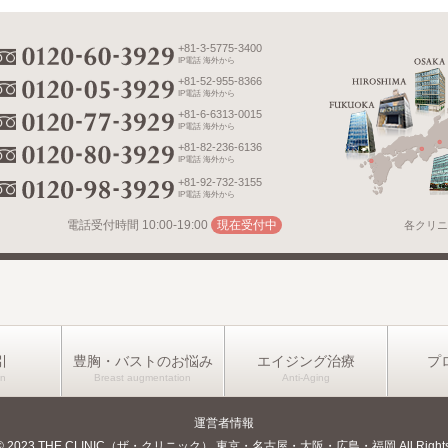
+81-3-5775-3400
IP電話 海外から
+81-52-955-8366
IP電話 海外から
+81-6-6313-0015
IP電話 海外から
+81-82-236-6136
IP電話 海外から
+81-92-732-3155
IP電話 海外から
電話受付時間
10:00-19:00
現在受付中
各クリニ
引
豊胸・バストのお悩み
エイジング治療
プ
運営者情報
ht © 2023 THE CLINIC（ザ・クリニック） 東京・名古屋・大阪・広島・福岡 All Rights R