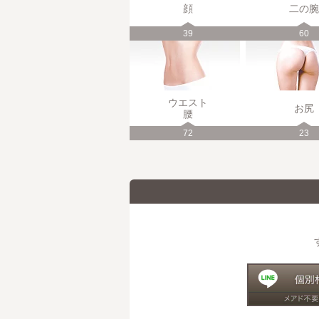
顔
二の腕
39
60
ウエスト
お尻
腰
72
23