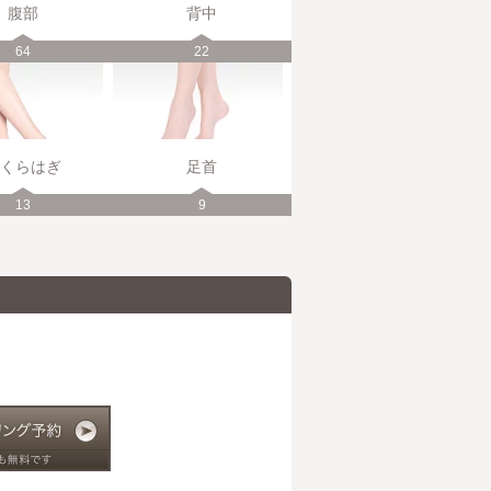
腹部
背中
64
22
くらはぎ
足首
13
9
。