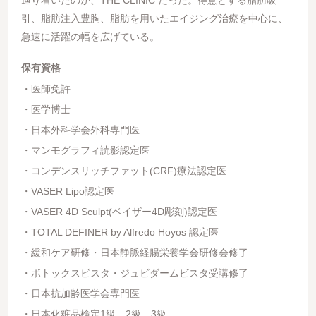
辿り着いたのが、THE CLINIC だった。得意とする脂肪吸
引、脂肪注入豊胸、脂肪を用いたエイジング治療を中心に、
急速に活躍の幅を広げている。
保有資格
医師免許
医学博士
日本外科学会外科専門医
マンモグラフィ読影認定医
コンデンスリッチファット(CRF)療法認定医
VASER Lipo認定医
VASER 4D Sculpt(ベイザー4D彫刻)認定医
TOTAL DEFINER by Alfredo Hoyos 認定医
緩和ケア研修・日本静脈経腸栄養学会研修会修了
ボトックスビスタ・ジュビダームビスタ受講修了
日本抗加齢医学会専門医
日本化粧品検定1級、2級、3級