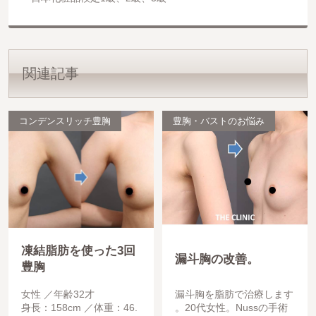
関連記事
コンデンスリッチ豊胸
豊胸・バストのお悩み
凍結脂肪を使った3回
漏斗胸の改善。
豊胸
女性
年齢32才
漏斗胸を脂肪で治療します
身長：158cm
体重：46.
。20代女性。Nussの手術