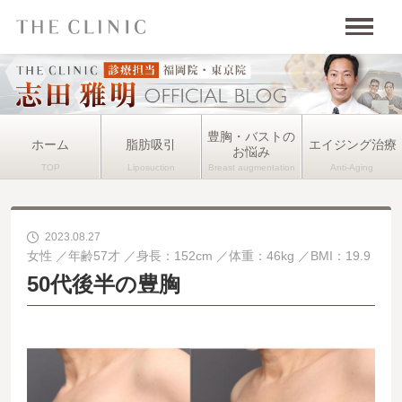
豊胸・バストの
ホーム
脂肪吸引
エイジング治療
お悩み
2023.08.27
女性
年齢57才
身長：152cm
体重：46kg
BMI：19.9
50代後半の豊胸