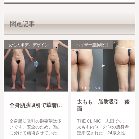
関連記事
女性のボディデザイン
ベイザー脂肪吸引
太もも 脂肪吸引 後
全身脂肪吸引で華奢に
面
全身脂肪吸引の御要望は多
THE CLINIC 志田です。
いです。安全のため、3回
太もも内側・外側の痩身希
に分けて施術させていただ
望来院された、24歳女性の
いている事がほとんどです
症例写真を供覧しましょう