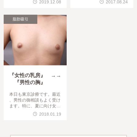
2019.12.08
2017.08.24
。30代女性で、全身脂肪さ
。
せて頂きました。
脂肪吸引
『女性の乳房』 →→
『男性の胸』
本日も東京診療です。最近
、男性の御相談もよく受け
ます。特に、夏に向け女性
化乳房の御相談も多いです
2018.01.19
。女性化乳房は、① 真性
：ホルモンの関係で、男性
であるが