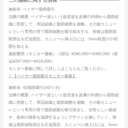
この施術に関する情報
施術名: ベイザー脂肪吸引
治療の概要: ベイザー波という超音波を皮膚の内側から脂肪組
織に照射して、周辺組織と脂肪細胞を遊離。その後カニュー
レという専用の管で脂肪細胞を吸引除去する。術後は脂肪採
取部位を圧迫固定。カニューレ挿入口には、5mm程度の小切
開を加える。
施術費用（モニター価格）: 1部位: ¥280,000〜¥380,000（税
込¥297,000〜¥418,000）
モニター募集に関して詳しくはこちらをご覧ください。
▷【ベイザー脂肪吸引モニター募集】
施術名: 4D脂肪吸引(4Dリポ)
治療の概要: ベイザー波という超音波を皮膚の内側から脂肪組
織に照射して、周辺組織と脂肪細胞を遊離。その後カニュー
レという専用の管で脂肪細胞を吸引除去し、女性らしい曲線
や、筋肉の陰影を強調するようにデザインを施していく。術
後は脂肪採取部位を圧迫固定。カニューレ挿入口には、5mm