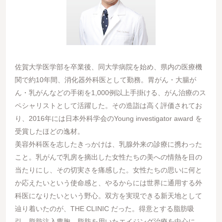
佐賀大学医学部を卒業後、同大学病院を始め、県内の医療機
関で約10年間、消化器外科医として勤務。胃がん・大腸が
ん・乳がんなどの手術を1,000例以上手掛ける、がん治療のス
ペシャリストとして活躍した。その造詣は高く評価されてお
り、2016年には日本外科学会のYoung investigator award を
受賞したほどの逸材。
美容外科医を志したきっかけは、乳腺外来の診療に携わった
こと。乳がんで乳房を摘出した女性たちの美への情熱を目の
当たりにし、その切実さを痛感した。女性たちの思いに何と
か応えたいという使命感と、やるからには世界に通用する外
科医になりたいという野心。双方を実現できる新天地として
辿り着いたのが、THE CLINIC だった。得意とする脂肪吸
引、脂肪注入豊胸、脂肪を用いたエイジング治療を中心に、