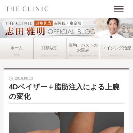
豊胸・バストの
ホーム
脂肪吸引
エイジング治療
お悩み
2019.08.13
4Dベイザー＋脂肪注入による上腕
の変化