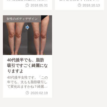
ました。しっかり脂肪吸引
」との声をいただきました
2018.05.31
2018.10.13
させて頂いております。ゲ
。では、20代女性 漏斗胸
ストの脂肪の質で吸引
治療太もも内側
女性のボディデザイン
40代後半でも、脂肪
吸引ですごく綺麗にな
りますよ
40代後半女性です。「この
年でも、太もも脂肪吸引し
て変化出ますかね？綺麗に
なりますかね？」と言われ
2020.02.19
ました。出ますよ！！！
できますよ！！！「じゃあ
、