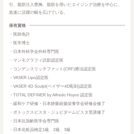
引、脂肪注入豊胸、脂肪を用いたエイジング治療を中心に、
急速に活躍の幅を広げている。
保有資格
医師免許
医学博士
日本外科学会外科専門医
マンモグラフィ読影認定医
コンデンスリッチファット(CRF)療法認定医
VASER Lipo認定医
VASER 4D Sculpt(ベイザー4D彫刻)認定医
TOTAL DEFINER by Alfredo Hoyos 認定医
緩和ケア研修・日本静脈経腸栄養学会研修会修了
ボトックスビスタ・ジュビダームビスタ受講修了
日本抗加齢医学会専門医
日本化粧品検定1級、2級、3級