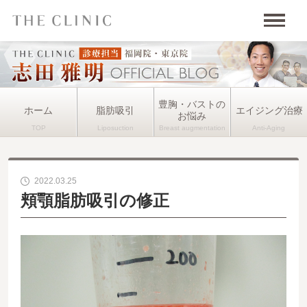
豊胸・バストの
ホーム
脂肪吸引
エイジング治療
お悩み
2022.03.25
頬顎脂肪吸引の修正