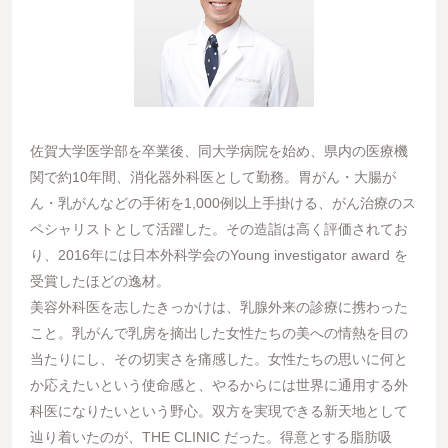
佐賀大学医学部を卒業後、同大学病院を始め、県内の医療機
関で約10年間、消化器外科医として勤務。胃がん・大腸が
ん・乳がんなどの手術を1,000例以上手掛ける、がん治療のス
ペシャリストとして活躍した。その造詣は高く評価されてお
り、2016年には日本外科学会のYoung investigator award を
受賞したほどの逸材。
美容外科医を志したきっかけは、乳腺外来の診療に携わった
こと。乳がんで乳房を摘出した女性たちの美への情熱を目の
当たりにし、その切実さを痛感した。女性たちの思いに何と
か応えたいという使命感と、やるからには世界に通用する外
科医になりたいという野心。双方を実現できる新天地として
辿り着いたのが、THE CLINIC だった。得意とする脂肪吸