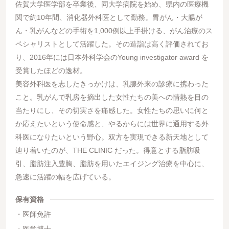
佐賀大学医学部を卒業後、同大学病院を始め、県内の医療機
関で約10年間、消化器外科医として勤務。胃がん・大腸が
ん・乳がんなどの手術を1,000例以上手掛ける、がん治療のス
ペシャリストとして活躍した。その造詣は高く評価されてお
り、2016年には日本外科学会のYoung investigator award を
受賞したほどの逸材。
美容外科医を志したきっかけは、乳腺外来の診療に携わった
こと。乳がんで乳房を摘出した女性たちの美への情熱を目の
当たりにし、その切実さを痛感した。女性たちの思いに何と
か応えたいという使命感と、やるからには世界に通用する外
科医になりたいという野心。双方を実現できる新天地として
辿り着いたのが、THE CLINIC だった。得意とする脂肪吸
引、脂肪注入豊胸、脂肪を用いたエイジング治療を中心に、
急速に活躍の幅を広げている。
保有資格
医師免許