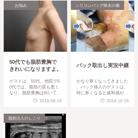
お悩み
シリコンバッグ除去の傷
50代でも脂肪豊胸で
バック取出し実況中継
きれいになりますよ。
ゲストは、50代。他院で5
かなり寒くなってきました
0代では、脂肪の質も悪く
。バック挿入のゲストは、
なり、脂肪豊胸は向いてい
特に寒くなると違和感が強
ない。バック豊胸かヒアル
くなるのか、相談が一気に
2018.08.19
2018.10.15
ロン酸豊胸しましょうと言
増えてきました。50代女性
われ、悩まれたうえ、当院
、バック挿入20年前、大胸
へ御相談に来られました。
筋下 破損有 の
脂肪注入のしこり
&nb