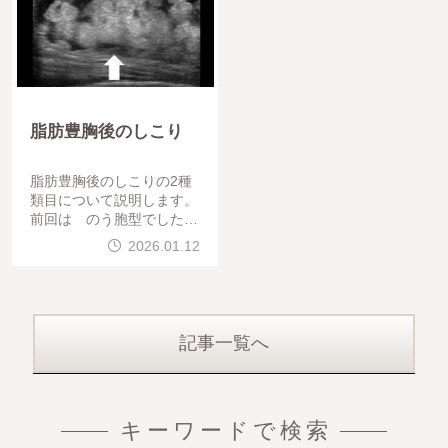
脂肪豊胸後のしこり
脂肪豊胸後のしこりの2種
類目について説明します。
前回は のう胞型でしたが
、本日は、混在型（壊死し
2026.01.12
た脂肪のかたまりと液体が
膜につつまれている） の
紹介です。人間の細胞は、
体内に異物と
記事一覧へ
キーワードで検索