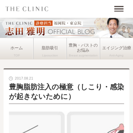
豊胸・バストの
ホーム
脂肪吸引
エイジング治療
お悩み
2017.08.21
豊胸脂肪注入の極意（しこり・感染
が起きないために）