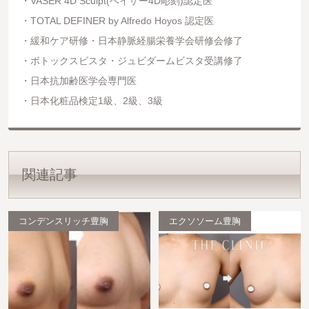
VASER 4D Sculpt(ベイザー4D彫刻)認定医
TOTAL DEFINER by Alfredo Hoyos 認定医
緩和ケア研修・日本静脈経腸栄養学会研修会修了
ボトックスビスタ・ジュビダームビスタ受講修了
日本抗加齢医学会専門医
日本化粧品検定1級、2級、3級
関連記事
コンデンスリッチ豊胸
エクソソーム豊胸