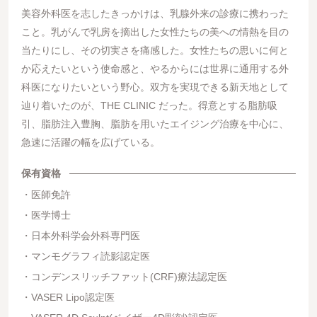
美容外科医を志したきっかけは、乳腺外来の診療に携わった
こと。乳がんで乳房を摘出した女性たちの美への情熱を目の
当たりにし、その切実さを痛感した。女性たちの思いに何と
か応えたいという使命感と、やるからには世界に通用する外
科医になりたいという野心。双方を実現できる新天地として
辿り着いたのが、THE CLINIC だった。得意とする脂肪吸
引、脂肪注入豊胸、脂肪を用いたエイジング治療を中心に、
急速に活躍の幅を広げている。
保有資格
医師免許
医学博士
日本外科学会外科専門医
マンモグラフィ読影認定医
コンデンスリッチファット(CRF)療法認定医
VASER Lipo認定医