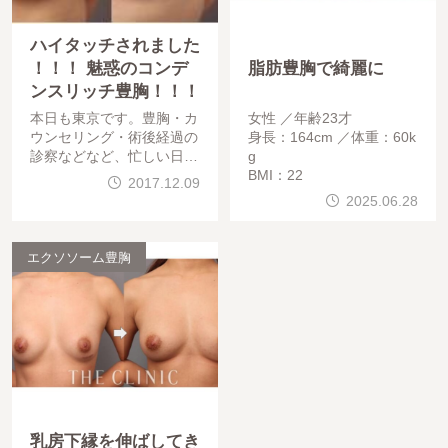
ハイタッチされました
！！！ 魅惑のコンデ
脂肪豊胸で綺麗に
ンスリッチ豊胸！！！
本日も東京です。豊胸・カ
女性
年齢23才
ウンセリング・術後経過の
身長：164cm
体重：60k
診察などなど、忙しい日々
g
が続いております。今日は
BMI：22
2017.12.09
、コンデンスリッチ（CRF
2025.06.28
）豊胸をしていただいたゲ
ストの御紹介です。30歳女
性で
エクソソーム豊胸
乳房下縁を伸ばしてき