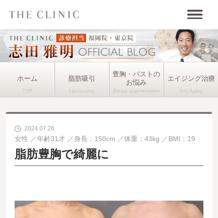
豊胸・バストの
ホーム
脂肪吸引
エイジング治療
お悩み
2024.07.26
女性
年齢31才
身長：150cm
体重：43kg
BMI：19
脂肪豊胸で綺麗に