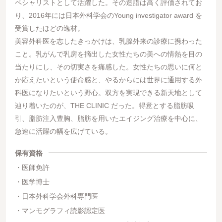
ペシャリストとして活躍した。その造詣は高く評価されてお
り、2016年には日本外科学会のYoung investigator award を
受賞したほどの逸材。
美容外科医を志したきっかけは、乳腺外来の診療に携わった
こと。乳がんで乳房を摘出した女性たちの美への情熱を目の
当たりにし、その切実さを痛感した。女性たちの思いに何と
か応えたいという使命感と、やるからには世界に通用する外
科医になりたいという野心。双方を実現できる新天地として
辿り着いたのが、THE CLINIC だった。得意とする脂肪吸
引、脂肪注入豊胸、脂肪を用いたエイジング治療を中心に、
急速に活躍の幅を広げている。
保有資格
医師免許
医学博士
日本外科学会外科専門医
マンモグラフィ読影認定医