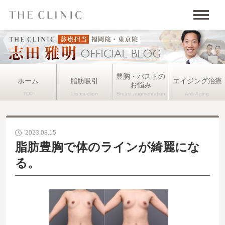
豊胸・バストの
ホーム
脂肪吸引
エイジング治療
お悩み
2023.08.15
脂肪豊胸で体のラインが綺麗にな
る。