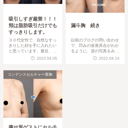
吸引しすぎ厳禁！！！
頬は脂肪吸引だけでも
漏斗胸 続き
すっきりします。
３０代女性で、自然なすっ
以前のブログの問い合わせ
きりした顔を手に入れたい
で、凹みの改善具合がわか
と思っています。最近、こ
るように、逆の写真をみせ
けたり凸凹の修正が急増し
てくださいと言われました
2023.04.05
2022.04.14
ています。年齢肌質で、吸
ので良い感じです。
引できる脂肪量が
コンデンスセルチャー豊胸
痩せ形ゲストにセルチ