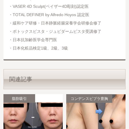
VASER 4D Sculpt(ベイザー4D彫刻)認定医
TOTAL DEFINER by Alfredo Hoyos 認定医
緩和ケア研修・日本静脈経腸栄養学会研修会修了
ボトックスビスタ・ジュビダームビスタ受講修了
日本抗加齢医学会専門医
日本化粧品検定1級、2級、3級
関連記事
脂肪吸引
コンデンスビブラ豊胸